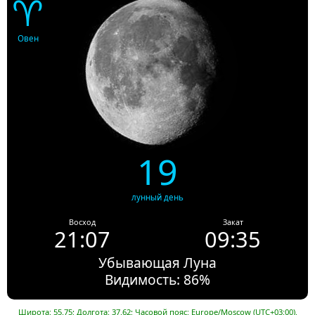
♈
Овен
19
лунный день
Восход
Закат
21:07
09:35
Убывающая Луна
Видимость: 86%
Широта: 55.75; Долгота: 37.62; Часовой пояс: Europe/Moscow (UTC+03:00).