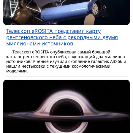
Телескоп eROSITA представил карту
рентгеновского неба с рекордными двумя
миллионами источников
Телескоп eROSITA опубликовал самый большой
каталог рентгеновского неба, содержащий два миллиона
источников. Ученые изучили скопление галактик A3266 и
нашли нестыковки с текущими космологическими
моделями.