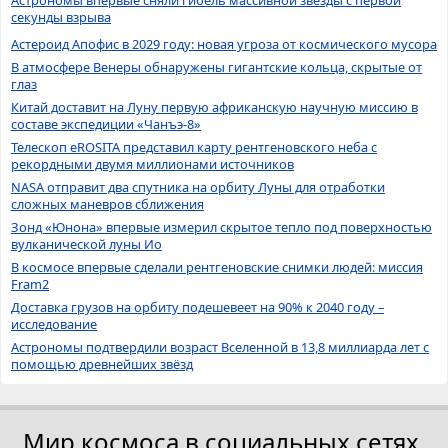
секунды взрыва
Астероид Апофис в 2029 году: новая угроза от космического мусора
В атмосфере Венеры обнаружены гигантские кольца, скрытые от
глаз
Китай доставит на Луну первую африканскую научную миссию в
составе экспедиции «Чанъэ-8»
Телескоп eROSITA представил карту рентгеновского неба с
рекордными двумя миллионами источников
NASA отправит два спутника на орбиту Луны для отработки
сложных маневров сближения
Зонд «Юнона» впервые измерил скрытое тепло под поверхностью
вулканической луны Ио
В космосе впервые сделали рентгеновские снимки людей: миссия
Fram2
Доставка грузов на орбиту подешевеет на 90% к 2040 году –
исследование
Астрономы подтвердили возраст Вселенной в 13,8 миллиарда лет с
помощью древнейших звёзд
Мир космоса в социальных сетях.