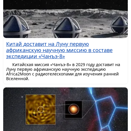
Китай доставит на Луну первую
африканскую научную миссию в составе
экспедиции «Чанъэ-8»
Китайская миссия «Чанъэ-8» в 2029 году доставит на
Луну первую африканскую научную экспедицию
Africa2Moon с радиотелескопами для изучения ранней
Вселенной.