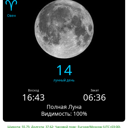
♈
Овен
14
лунный день
Восход
Закат
16:43
06:36
Полная Луна
Видимость: 100%
Широта: 55.75; Долгота: 37.62; Часовой пояс: Europe/Moscow (UTC+03:00).