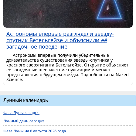
Астрономы впервые разглядели звезду-
спутник Бетельгейзе и объяснили её
загадочное поведение
Астрономы впервые получили убедительные
доказательства существования звезды-спутника у
красного сверхгиганта Бетельгейзе. Открытие объясняет
её загадочные шестилетние пульсации и меняет
представления о будущем звезды. Подробности на Naked
Science.
Лунный календарь
Фаза Луны сегодня
Лунный день сегодня
Фаза Луны на 8 августа 2026 года