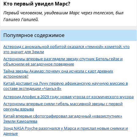
Кто первый увидел Марс?
Первый человеком, увидевшим Марс через телескоп, был
Галилео Галилей.
Популярное содержимое
Астероид с аномальной орбитой оказался «темной» кометой: что
это значит для Земли
Астрономы впервые разглядели звезду-спутник Бетельгейзе и
объяснили её загадочное поведение
Тайна звезды Акамар: почему она исчезла с карт древних
астрономов?
Китай доставит на Луну первую африканскую научную миссию в
составе экспедиции «Чанъэ-8»
Астероид Апофис в 2029 году: новая угроза от космического мусора
Астрономы впервые сняли гибель массивной звезды с первой
секунды взрыва
Китай впервые сфотографировал загадочный «квазиспутник»
Земли Камоалева
Зонд NASA Psyche разогнался у Марса и прислал новые снимки и
данные