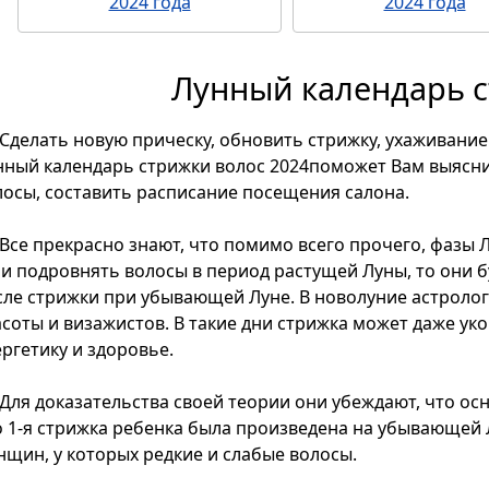
2024 года
2024 года
Лунный календарь с
Сделать новую прическу, обновить стрижку, ухаживани
нный календарь стрижки волос 2024поможет Вам выясни
лосы, составить расписание посещения салона.
Все прекрасно знают, что помимо всего прочего, фазы 
ли подровнять волосы в период растущей Луны, то они б
сле стрижки при убывающей Луне. В новолуние астроло
асоты и визажистов. В такие дни стрижка может даже ук
ергетику и здоровье.
Для доказательства своей теории они убеждают, что ос
о 1-я стрижка ребенка была произведена на убывающей 
нщин, у которых редкие и слабые волосы.