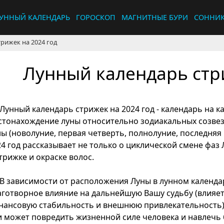
УННЫЙ КАЛЕНДАРЬ
ГОРОСКОП
МАГНИТНЫЕ БУРИ
СОННИ
рижек на 2024 год
Лунный календарь стри
Лунный календарь стрижек на 2024 год - календарь на к
стонахождение луны относительно зодиакальных созвез
ны (новолуние, первая четверть, полнолуние, последняя
24 год рассказывает не только о циклической смене фаз 
трижке и окраске волос.
В зависимости от расположения Луны в лунном календаре
аготворное влияние на дальнейшую Вашу судьбу (влияет 
нансовую стабильность и внешнюю привлекательность), т
и может повредить жизненной силе человека и навлечь 