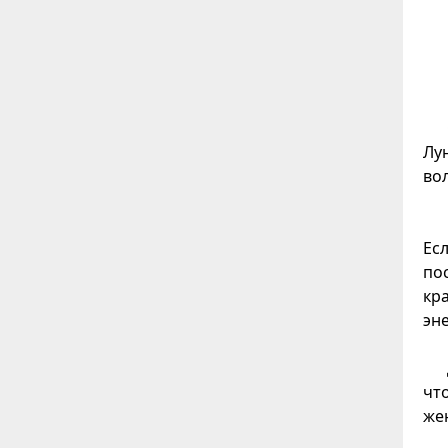
Лу
во
Ес
по
кр
эн
чт
же