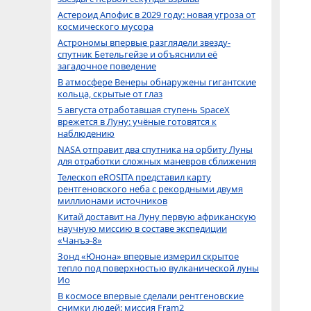
Астероид Апофис в 2029 году: новая угроза от
космического мусора
Астрономы впервые разглядели звезду-
спутник Бетельгейзе и объяснили её
загадочное поведение
В атмосфере Венеры обнаружены гигантские
кольца, скрытые от глаз
5 августа отработавшая ступень SpaceX
врежется в Луну: учёные готовятся к
наблюдению
NASA отправит два спутника на орбиту Луны
для отработки сложных маневров сближения
Телескоп eROSITA представил карту
рентгеновского неба с рекордными двумя
миллионами источников
Китай доставит на Луну первую африканскую
научную миссию в составе экспедиции
«Чанъэ-8»
Зонд «Юнона» впервые измерил скрытое
тепло под поверхностью вулканической луны
Ио
В космосе впервые сделали рентгеновские
снимки людей: миссия Fram2