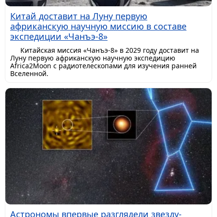
Китай доставит на Луну первую
африканскую научную миссию в составе
экспедиции «Чанъэ-8»
Китайская миссия «Чанъэ-8» в 2029 году доставит на
Луну первую африканскую научную экспедицию
Africa2Moon с радиотелескопами для изучения ранней
Вселенной.
Астрономы впервые разглядели звезду-