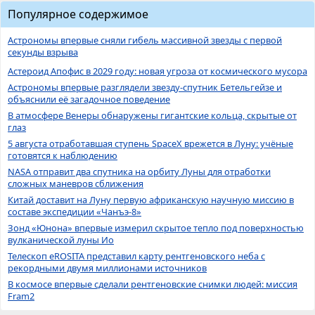
Популярное содержимое
Астрономы впервые сняли гибель массивной звезды с первой
секунды взрыва
Астероид Апофис в 2029 году: новая угроза от космического мусора
Астрономы впервые разглядели звезду-спутник Бетельгейзе и
объяснили её загадочное поведение
В атмосфере Венеры обнаружены гигантские кольца, скрытые от
глаз
5 августа отработавшая ступень SpaceX врежется в Луну: учёные
готовятся к наблюдению
NASA отправит два спутника на орбиту Луны для отработки
сложных маневров сближения
Китай доставит на Луну первую африканскую научную миссию в
составе экспедиции «Чанъэ-8»
Зонд «Юнона» впервые измерил скрытое тепло под поверхностью
вулканической луны Ио
Телескоп eROSITA представил карту рентгеновского неба с
рекордными двумя миллионами источников
В космосе впервые сделали рентгеновские снимки людей: миссия
Fram2