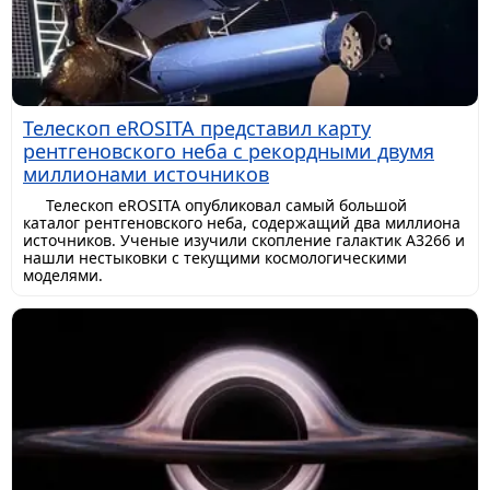
Телескоп eROSITA представил карту
рентгеновского неба с рекордными двумя
миллионами источников
Телескоп eROSITA опубликовал самый большой
каталог рентгеновского неба, содержащий два миллиона
источников. Ученые изучили скопление галактик A3266 и
нашли нестыковки с текущими космологическими
моделями.