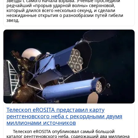
звезды с самого начала взрыва. Ученые проследили
редчайший «прорыв ударной волны» сверхновой,
который длился всего несколько секунд, и сделали
неожиданные открытия о разнообразии путей гибели
звезд.
Телескоп eROSITA представил карту
рентгеновского неба с рекордными двумя
миллионами источников
Телескоп eROSITA опубликовал самый большой
каталог рентгеновского неба, содержащий два миллиона