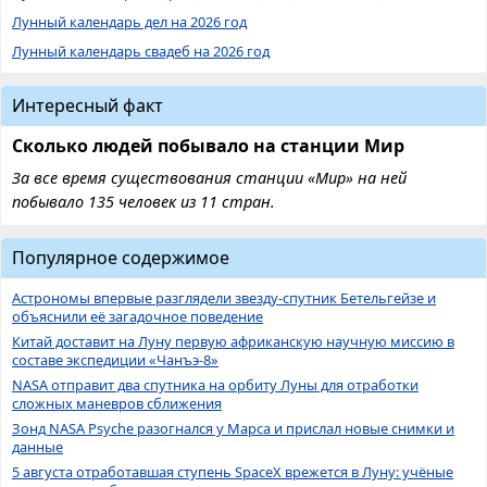
Лунный календарь дел на 2026 год
Лунный календарь свадеб на 2026 год
Интересный факт
Сколько людей побывало на станции Мир
За все время существования станции «Мир» на ней
побывало 135 человек из 11 стран.
Популярное содержимое
Астрономы впервые разглядели звезду-спутник Бетельгейзе и
объяснили её загадочное поведение
Китай доставит на Луну первую африканскую научную миссию в
составе экспедиции «Чанъэ-8»
NASA отправит два спутника на орбиту Луны для отработки
сложных маневров сближения
Зонд NASA Psyche разогнался у Марса и прислал новые снимки и
данные
5 августа отработавшая ступень SpaceX врежется в Луну: учёные