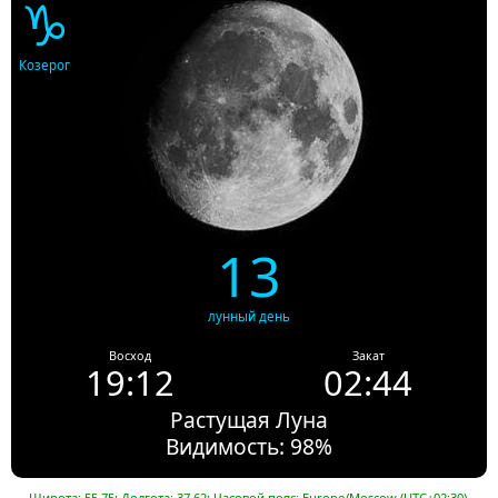
♑
Козерог
13
лунный день
Восход
Закат
19:12
02:44
Растущая Луна
Видимость: 98%
Широта: 55.75; Долгота: 37.62; Часовой пояс: Europe/Moscow (UTC+02:30).