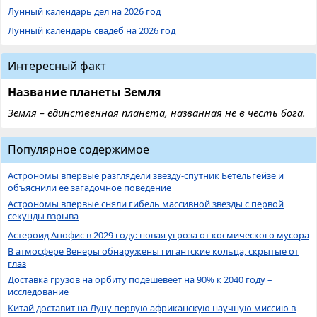
Лунный календарь дел на 2026 год
Лунный календарь свадеб на 2026 год
Интересный факт
Название планеты Земля
Земля – единственная планета, названная не в честь бога.
Популярное содержимое
Астрономы впервые разглядели звезду-спутник Бетельгейзе и
объяснили её загадочное поведение
Астрономы впервые сняли гибель массивной звезды с первой
секунды взрыва
Астероид Апофис в 2029 году: новая угроза от космического мусора
В атмосфере Венеры обнаружены гигантские кольца, скрытые от
глаз
Доставка грузов на орбиту подешевеет на 90% к 2040 году –
исследование
Китай доставит на Луну первую африканскую научную миссию в