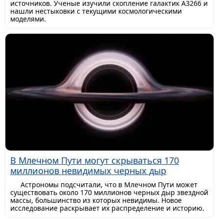
источников. Ученые изучили скопление галактик A3266 и
нашли нестыковки с текущими космологическими
моделями.
В Млечном Пути могут скрываться 170
миллионов невидимых черных дыр
Астрономы подсчитали, что в Млечном Пути может
существовать около 170 миллионов черных дыр звездной
массы, большинство из которых невидимы. Новое
исследование раскрывает их распределение и историю.