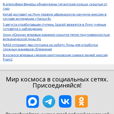
В атмосфере Венеры обнаружены гигантские кольца, скрытые от
глаз
Китай доставит на Луну первую африканскую научную миссию в
составе экспедиции «Чанъэ-8»
5 августа отработавшая ступень SpaceX врежется в Луну: учёные
готовятся к наблюдению
Зонд «Юнона» впервые измерил скрытое тепло под поверхностью
вулканической луны Ио
NASA отправит два спутника на орбиту Луны для отработки
сложных маневров сближения
В космосе впервые сделали рентгеновские снимки людей: миссия
Fram2
Мир космоса в социальных сетях.
Присоединяйся!