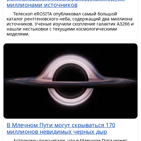
миллионами источников
Телескоп eROSITA опубликовал самый большой
каталог рентгеновского неба, содержащий два миллиона
источников. Ученые изучили скопление галактик A3266 и
нашли нестыковки с текущими космологическими
моделями.
В Млечном Пути могут скрываться 170
миллионов невидимых черных дыр
Астрономы подсчитали, что в Млечном Пути может