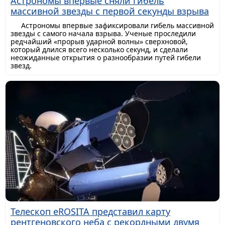
Астрономы впервые сняли гибель
массивной звезды с первой секунды взрыва
Астрономы впервые зафиксировали гибель массивной
звезды с самого начала взрыва. Ученые проследили
редчайший «прорыв ударной волны» сверхновой,
который длился всего несколько секунд, и сделали
неожиданные открытия о разнообразии путей гибели
звезд.
Телескоп eROSITA представил карту
рентгеновского неба с рекордными двумя