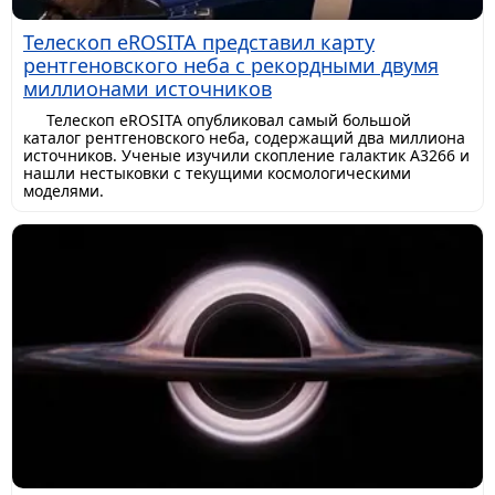
Телескоп eROSITA представил карту
рентгеновского неба с рекордными двумя
миллионами источников
Телескоп eROSITA опубликовал самый большой
каталог рентгеновского неба, содержащий два миллиона
источников. Ученые изучили скопление галактик A3266 и
нашли нестыковки с текущими космологическими
моделями.