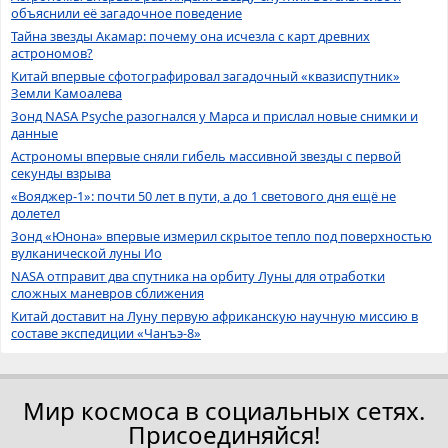
объяснили её загадочное поведение
Тайна звезды Акамар: почему она исчезла с карт древних
астрономов?
Китай впервые сфотографировал загадочный «квазиспутник»
Земли Камоалева
Зонд NASA Psyche разогнался у Марса и прислал новые снимки и
данные
Астрономы впервые сняли гибель массивной звезды с первой
секунды взрыва
«Вояджер-1»: почти 50 лет в пути, а до 1 светового дня ещё не
долетел
Зонд «Юнона» впервые измерил скрытое тепло под поверхностью
вулканической луны Ио
NASA отправит два спутника на орбиту Луны для отработки
сложных маневров сближения
Китай доставит на Луну первую африканскую научную миссию в
составе экспедиции «Чанъэ-8»
Мир космоса в социальных сетях.
Присоединяйся!