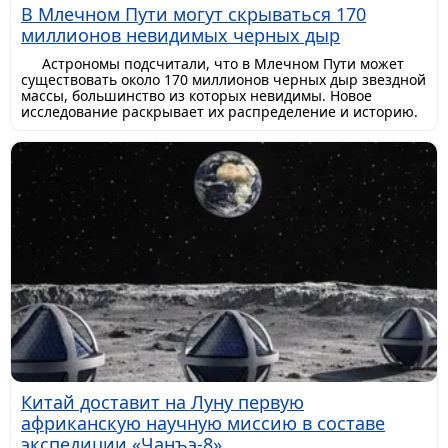
В Млечном Пути могут скрываться 170
миллионов невидимых черных дыр
Астрономы подсчитали, что в Млечном Пути может
существовать около 170 миллионов черных дыр звездной
массы, большинство из которых невидимы. Новое
исследование раскрывает их распределение и историю.
Китай доставит на Луну первую
африканскую научную миссию в составе
экспедиции «Чанъэ-8»