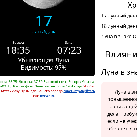
Хр
17
17 лунный день
18 лунный день
лунный день
Луна в знаке О
Восход
Закат
18:35
07:23
Влияни
Убывающая Луна
Видимость: 97%
Луна в зн
ота: 55.75; Долгота: 37.62; Часовой пояс: Europe/Moscow
+02:30). Расчет фазы Луны на сентябрь 1904 года.
Чтобы
читать фазу Луны для Вашего города
зарегистрируйтесь
Луна в з
или
войдите
.
повышенной
граничащей
дела, требу
если не уче
обернется 