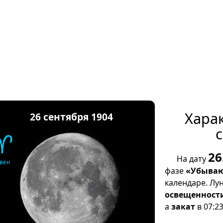
Хара
26 сентября 1904
с
♈
26
На дату
вен
фазе
«Убываю
календаре. Лу
освещенност
а
закат
в 07:23