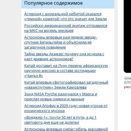
Популярное содержимое
Астероид с аномальной орбитой оказался
«темной» кометой: что это значит для Земли
Российско-американский экипаж отправился
на МКС на восемь месяцев
Астрономы впервые разглядели звезду-
спутник Бетельгейзе и объяснили её
загадочное поведение
Тайна звезды Акамар: почему она исчезла с
карт древних астрономов?
Китай доставит на Луну первую африканскую
научную миссию в составе экспедиции
«Чанъэ-8»
Шир
Китай впервые сфотографировал загадочный
(UTC
«квазиспутник» Земли Камоалева
расс
Зонд NASA Psyche разогнался у Марса и
прислал новые снимки и данные
Астероид Апофис в 2029 году: новая угроза от
космического мусора
«Вояджер-1»: почти 50 лет в пути, а до 1
светового дня ещё не долетел
Астрономы впервые сняли гибель массивной