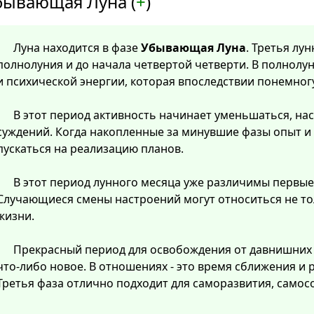
бывающая Луна (
+
)
Луна находится в фазе
Убывающая Луна
. Третья лу
полнолуния и до начала четвертой четверти. В полнолу
и психической энергии, которая впоследствии понемног
В этот период активность начинает уменьшаться, нас
суждений. Когда накопленные за минувшие фазы опыт и
пускаться на реализацию планов.
В этот период лунного месяца уже различимы первые
Случающиеся смены настроений могут относиться не тол
жизни.
Прекрасный период для освобождения от давнишних
что-либо новое. В отношениях - это время сближения и
Третья фаза отлично подходит для саморазвития, самос