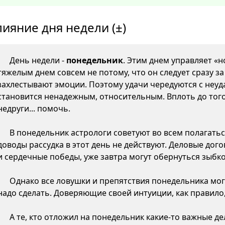
лияние дня недели (±)
День недели -
понедельник
. Этим днем управляет «н
тяжелым днем совсем не потому, что он следует сразу з
захлестывают эмоции. Поэтому удачи чередуются с неуда
становится ненадежным, относительным. Вплоть до того,
недруги... помочь.
В понедельник астрологи советуют во всем полагатьс
доводы рассудка в этот день не действуют. Деловые дого
и сердечные победы, уже завтра могут обернуться зыб
Однако все ловушки и препятствия понедельника могу
надо сделать. Доверяющие своей интуиции, как правило,
А те, кто отложил на понедельник какие-то важные д