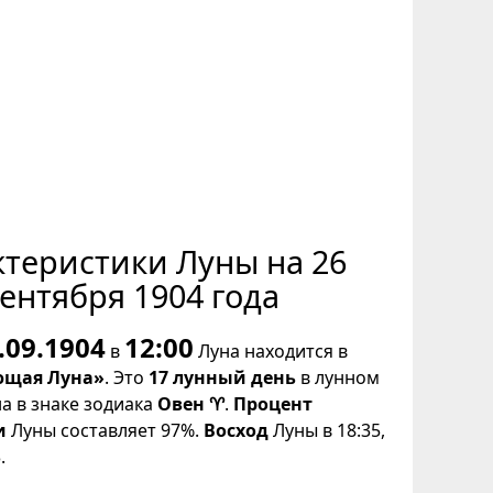
ктеристики Луны на 26
ентября 1904 года
.09.1904
12:00
в
Луна находится в
щая Луна»
. Это
17 лунный день
в лунном
на в знаке зодиака
Овен ♈
.
Процент
и
Луны составляет 97%.
Восход
Луны в 18:35,
.