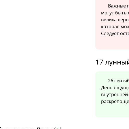
Важные п
могут быть 
велика веро
которая мож
Следует ост
17 лунный
26 сентяб
День ощуще
внутренней 
раскрепоще