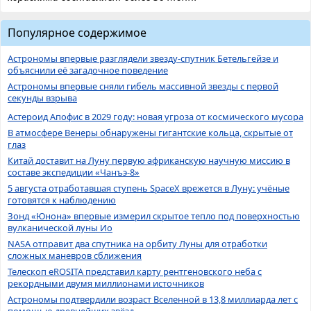
Популярное содержимое
Астрономы впервые разглядели звезду-спутник Бетельгейзе и
объяснили её загадочное поведение
Астрономы впервые сняли гибель массивной звезды с первой
секунды взрыва
Астероид Апофис в 2029 году: новая угроза от космического мусора
В атмосфере Венеры обнаружены гигантские кольца, скрытые от
глаз
Китай доставит на Луну первую африканскую научную миссию в
составе экспедиции «Чанъэ-8»
5 августа отработавшая ступень SpaceX врежется в Луну: учёные
готовятся к наблюдению
Зонд «Юнона» впервые измерил скрытое тепло под поверхностью
вулканической луны Ио
NASA отправит два спутника на орбиту Луны для отработки
сложных маневров сближения
Телескоп eROSITA представил карту рентгеновского неба с
рекордными двумя миллионами источников
Астрономы подтвердили возраст Вселенной в 13,8 миллиарда лет с