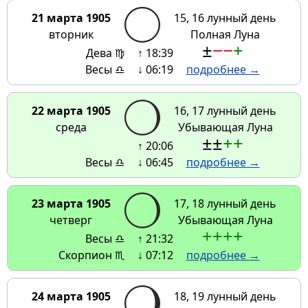
21 марта 1905
15, 16 лунный день
вторник
Полная Луна
±
−
−
+
Дева ♍
↑ 18:39
Весы ♎
↓ 06:19
подробнее →
22 марта 1905
16, 17 лунный день
среда
Убывающая Луна
±
±
+
+
↑ 20:06
Весы ♎
↓ 06:45
подробнее →
23 марта 1905
17, 18 лунный день
четверг
Убывающая Луна
+
+
+
+
Весы ♎
↑ 21:32
Скорпион ♏
↓ 07:12
подробнее →
24 марта 1905
18, 19 лунный день