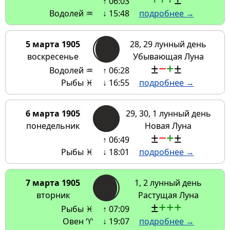
↑ 06:03
Водолей ♒
↓ 15:48
подробнее →
5 марта 1905
28, 29 лунный день
воскресенье
Убывающая Луна
±
−
+
±
Водолей ♒
↑ 06:28
Рыбы ♓
↓ 16:55
подробнее →
6 марта 1905
29, 30, 1 лунный день
понедельник
Новая Луна
±
−
+
±
↑ 06:49
Рыбы ♓
↓ 18:01
подробнее →
7 марта 1905
1, 2 лунный день
вторник
Растущая Луна
±
+
+
+
Рыбы ♓
↑ 07:09
Овен ♈
↓ 19:07
подробнее →