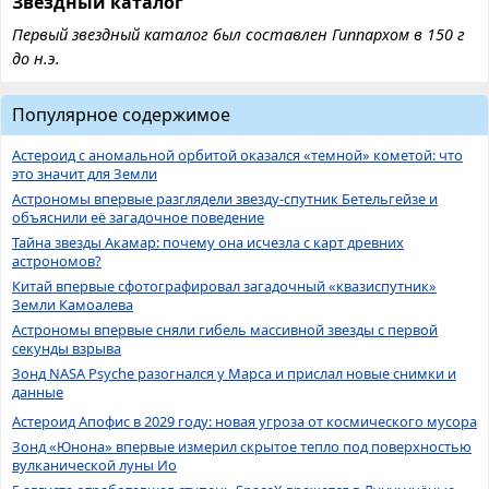
Звездный каталог
Первый звездный каталог был составлен Гиппархом в 150 г
до н.э.
Популярное содержимое
Астероид с аномальной орбитой оказался «темной» кометой: что
это значит для Земли
Астрономы впервые разглядели звезду-спутник Бетельгейзе и
объяснили её загадочное поведение
Тайна звезды Акамар: почему она исчезла с карт древних
астрономов?
Китай впервые сфотографировал загадочный «квазиспутник»
Земли Камоалева
Астрономы впервые сняли гибель массивной звезды с первой
секунды взрыва
Зонд NASA Psyche разогнался у Марса и прислал новые снимки и
данные
Астероид Апофис в 2029 году: новая угроза от космического мусора
Зонд «Юнона» впервые измерил скрытое тепло под поверхностью
вулканической луны Ио