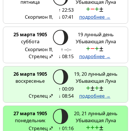
пятница
Убывающая Луна
+
−
+
±
↑ 22:53
Скорпион ♏
↓ 07:41
подробнее →
25 марта 1905
19 лунный день
суббота
Убывающая Луна
+
−
+
±
Скорпион ♏
↑ --:--
Стрелец ♐
↓ 08:15
подробнее →
26 марта 1905
19, 20 лунный день
воскресенье
Убывающая Луна
+
±
+
±
↑ 00:09
Стрелец ♐
↓ 08:54
подробнее →
27 марта 1905
20, 21 лунный день
понедельник
Убывающая Луна
+
+
+
±
Стрелец ♐
↑ 01:16