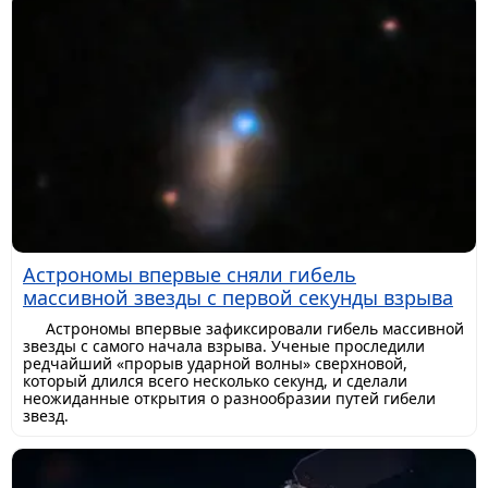
Астрономы впервые сняли гибель
массивной звезды с первой секунды взрыва
Астрономы впервые зафиксировали гибель массивной
звезды с самого начала взрыва. Ученые проследили
редчайший «прорыв ударной волны» сверхновой,
который длился всего несколько секунд, и сделали
неожиданные открытия о разнообразии путей гибели
звезд.