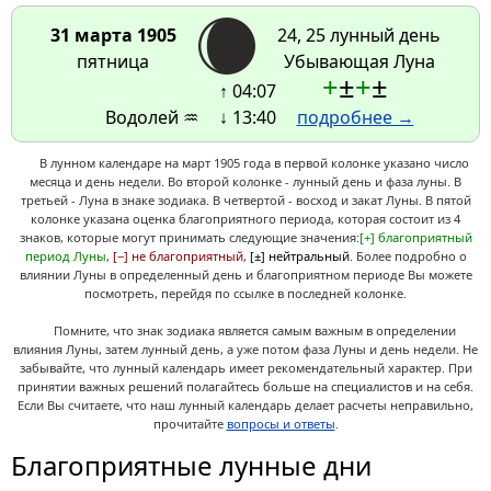
31 марта 1905
24, 25 лунный день
пятница
Убывающая Луна
+
±
+
±
↑ 04:07
Водолей ♒
↓ 13:40
подробнее →
В лунном календаре на март 1905 года в первой колонке указано число
месяца и день недели. Во второй колонке - лунный день и фаза луны. В
третьей - Луна в знаке зодиака. В четвертой - восход и закат Луны. В пятой
колонке указана оценка благоприятного периода, которая состоит из 4
знаков, которые могут принимать следующие значения:
[+] благоприятный
период Луны
,
[−] не благоприятный
,
[±] нейтральный
. Более подробно о
влиянии Луны в определенный день и благоприятном периоде Вы можете
посмотреть, перейдя по ссылке в последней колонке.
Помните, что знак зодиака является самым важным в определении
влияния Луны, затем лунный день, а уже потом фаза Луны и день недели. Не
забывайте, что лунный календарь имеет рекомендательный характер. При
принятии важных решений полагайтесь больше на специалистов и на себя.
Если Вы считаете, что наш лунный календарь делает расчеты неправильно,
прочитайте
вопросы и ответы
.
Благоприятные лунные дни