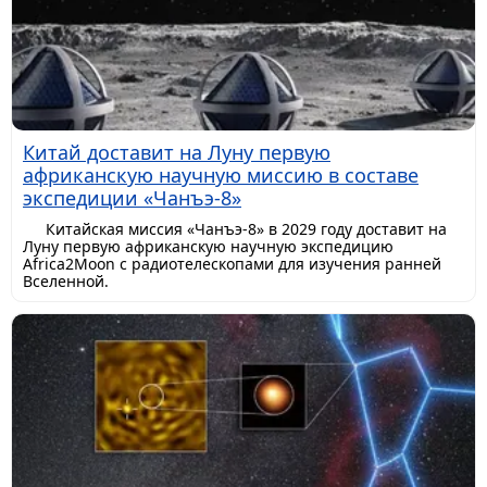
Китай доставит на Луну первую
африканскую научную миссию в составе
экспедиции «Чанъэ-8»
Китайская миссия «Чанъэ-8» в 2029 году доставит на
Луну первую африканскую научную экспедицию
Africa2Moon с радиотелескопами для изучения ранней
Вселенной.