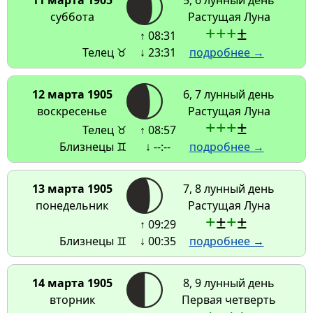
11 марта 1905
5, 6 лунный день
суббота
Растущая Луна
+
+
+
±
↑ 08:31
Телец ♉
↓ 23:31
подробнее →
12 марта 1905
6, 7 лунный день
воскресенье
Растущая Луна
+
+
+
±
Телец ♉
↑ 08:57
Близнецы ♊
↓ --:--
подробнее →
13 марта 1905
7, 8 лунный день
понедельник
Растущая Луна
+
±
+
±
↑ 09:29
Близнецы ♊
↓ 00:35
подробнее →
14 марта 1905
8, 9 лунный день
вторник
Первая четверть