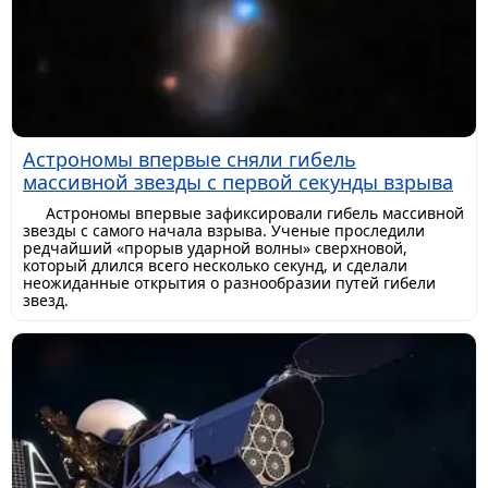
Астрономы впервые сняли гибель
массивной звезды с первой секунды взрыва
Астрономы впервые зафиксировали гибель массивной
звезды с самого начала взрыва. Ученые проследили
редчайший «прорыв ударной волны» сверхновой,
который длился всего несколько секунд, и сделали
неожиданные открытия о разнообразии путей гибели
звезд.