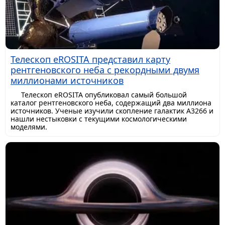
Телескоп eROSITA представил карту
рентгеновского неба с рекордными двумя
миллионами источников
Телескоп eROSITA опубликовал самый большой
каталог рентгеновского неба, содержащий два миллиона
источников. Ученые изучили скопление галактик A3266 и
нашли нестыковки с текущими космологическими
моделями.