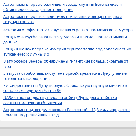
Астрономы впервые разглядели звезду-спутник Бетельгейзе и
объяснили её загадочное поведение
Астрономы впервые сняли гибель массивной звезды с первой
секунды взрыва
Астероид Апофис в 2029 году: новая угроза от космического мусора
Зонд NASA Psyche разогнался у Марса и прислал новые снимки и
данные
Зонд «Юнона» впервые измерил скрытое тепло под поверхностью
вулканической луны Ио
В атмосфере Венеры обнаружены гигантские кольца, скрытые от
глаз
5 августа отработавшая ступень SpaceX врежется в Луну: учёные
готовятся к наблюдению
Китай доставит на Луну первую африканскую научную миссию в
составе экспедиции «Чанъэ-8»
NASA отправит два спутника на орбиту Луны для отработки
сложных маневров сближения
Астрономы подтвердили возраст Вселенной в 13,8 миллиарда лет с
помощью древнейших звёзд