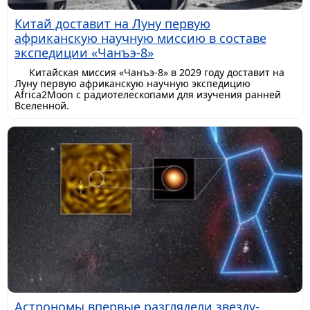
Китай доставит на Луну первую
африканскую научную миссию в составе
экспедиции «Чанъэ-8»
Китайская миссия «Чанъэ-8» в 2029 году доставит на
Луну первую африканскую научную экспедицию
Africa2Moon с радиотелескопами для изучения ранней
Вселенной.
Астрономы впервые разглядели звезду-