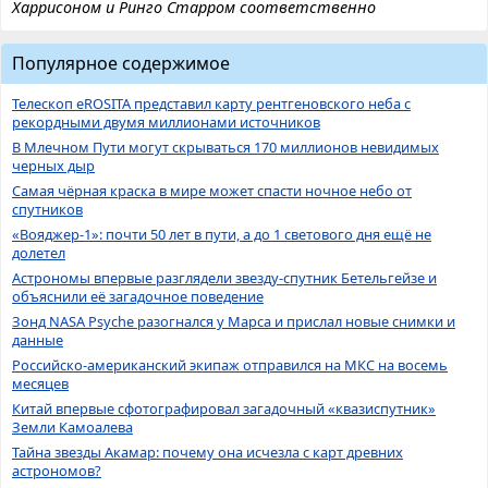
Харрисоном и Ринго Старром соответственно
Популярное содержимое
Телескоп eROSITA представил карту рентгеновского неба с
рекордными двумя миллионами источников
В Млечном Пути могут скрываться 170 миллионов невидимых
черных дыр
Самая чёрная краска в мире может спасти ночное небо от
спутников
«Вояджер-1»: почти 50 лет в пути, а до 1 светового дня ещё не
долетел
Астрономы впервые разглядели звезду-спутник Бетельгейзе и
объяснили её загадочное поведение
Зонд NASA Psyche разогнался у Марса и прислал новые снимки и
данные
Российско-американский экипаж отправился на МКС на восемь
месяцев
Китай впервые сфотографировал загадочный «квазиспутник»
Земли Камоалева
Тайна звезды Акамар: почему она исчезла с карт древних
астрономов?