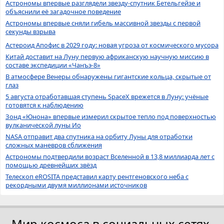
Астрономы впервые разглядели звезду-спутник Бетельгейзе и
объяснили её загадочное поведение
Астрономы впервые сняли гибель массивной звезды с первой
секунды взрыва
Астероид Апофис в 2029 году: новая угроза от космического мусора
Китай доставит на Луну первую африканскую научную миссию в
составе экспедиции «Чанъэ-8»
В атмосфере Венеры обнаружены гигантские кольца, скрытые от
глаз
5 августа отработавшая ступень SpaceX врежется в Луну: учёные
готовятся к наблюдению
Зонд «Юнона» впервые измерил скрытое тепло под поверхностью
вулканической луны Ио
NASA отправит два спутника на орбиту Луны для отработки
сложных маневров сближения
Астрономы подтвердили возраст Вселенной в 13,8 миллиарда лет с
помощью древнейших звёзд
Телескоп eROSITA представил карту рентгеновского неба с
рекордными двумя миллионами источников
Мир космоса в социальных сетях.