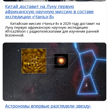
Китай доставит на Луну первую
африканскую научную миссию в составе
экспедиции «Чанъэ-8»
Китайская миссия «Чанъэ-8» в 2029 году доставит на
Луну первую африканскую научную экспедицию
Africa2Moon с радиотелескопами для изучения ранней
Вселенной.
Астрономы впервые разглядели звезду-