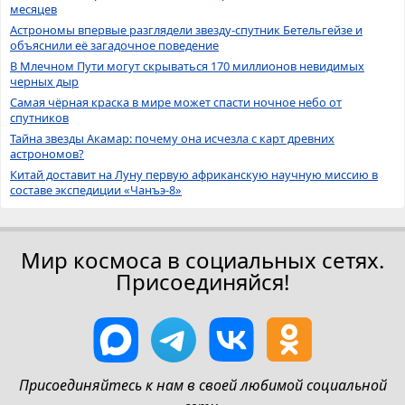
месяцев
Астрономы впервые разглядели звезду-спутник Бетельгейзе и
объяснили её загадочное поведение
В Млечном Пути могут скрываться 170 миллионов невидимых
черных дыр
Самая чёрная краска в мире может спасти ночное небо от
спутников
Тайна звезды Акамар: почему она исчезла с карт древних
астрономов?
Китай доставит на Луну первую африканскую научную миссию в
составе экспедиции «Чанъэ-8»
Мир космоса в социальных сетях.
Присоединяйся!
Присоединяйтесь к нам в своей любимой социальной