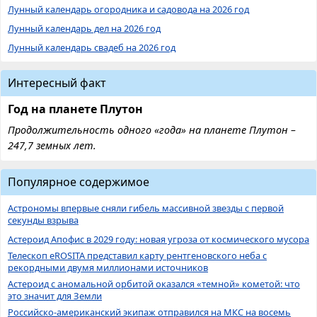
Лунный календарь огородника и садовода на 2026 год
Лунный календарь дел на 2026 год
Лунный календарь свадеб на 2026 год
Интересный факт
Год на планете Плутон
Продолжительность одного «года» на планете Плутон –
247,7 земных лет.
Популярное содержимое
Астрономы впервые сняли гибель массивной звезды с первой
секунды взрыва
Астероид Апофис в 2029 году: новая угроза от космического мусора
Телескоп eROSITA представил карту рентгеновского неба с
рекордными двумя миллионами источников
Астероид с аномальной орбитой оказался «темной» кометой: что
это значит для Земли
Российско-американский экипаж отправился на МКС на восемь