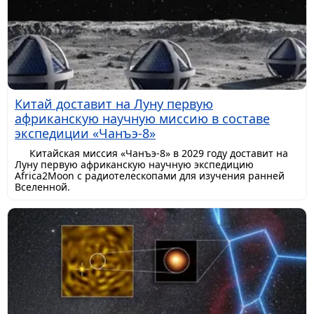
Китай доставит на Луну первую
африканскую научную миссию в составе
экспедиции «Чанъэ-8»
Китайская миссия «Чанъэ-8» в 2029 году доставит на
Луну первую африканскую научную экспедицию
Africa2Moon с радиотелескопами для изучения ранней
Вселенной.