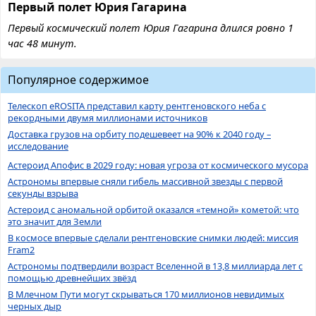
Первый полет Юрия Гагарина
Первый космический полет Юрия Гагарина длился ровно 1
час 48 минут.
Популярное содержимое
Телескоп eROSITA представил карту рентгеновского неба с
рекордными двумя миллионами источников
Доставка грузов на орбиту подешевеет на 90% к 2040 году –
исследование
Астероид Апофис в 2029 году: новая угроза от космического мусора
Астрономы впервые сняли гибель массивной звезды с первой
секунды взрыва
Астероид с аномальной орбитой оказался «темной» кометой: что
это значит для Земли
В космосе впервые сделали рентгеновские снимки людей: миссия
Fram2
Астрономы подтвердили возраст Вселенной в 13,8 миллиарда лет с
помощью древнейших звёзд
В Млечном Пути могут скрываться 170 миллионов невидимых
черных дыр