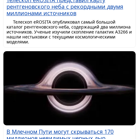
рентгеновского неба с рекордными двумя
миллионами источников
Телескоп eROSITA опубликовал самый большой
каталог рентгеновского неба, содержащий два миллиона
источников. Ученые изучили скопление галактик A3266 и
нашли нестыковки с текущими космологическими
моделями.
В Млечном Пути могут скрываться 170
миллионов невидимых черных дыр