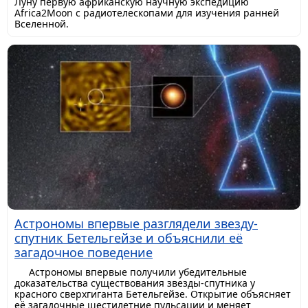
Луну первую африканскую научную экспедицию
Africa2Moon с радиотелескопами для изучения ранней
Вселенной.
Астрономы впервые разглядели звезду-
спутник Бетельгейзе и объяснили её
загадочное поведение
Астрономы впервые получили убедительные
доказательства существования звезды-спутника у
красного сверхгиганта Бетельгейзе. Открытие объясняет
её загадочные шестилетние пульсации и меняет