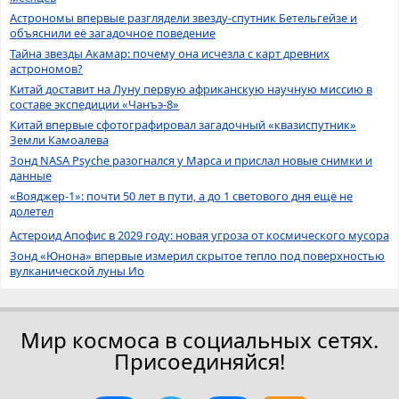
Астрономы впервые разглядели звезду-спутник Бетельгейзе и
объяснили её загадочное поведение
Тайна звезды Акамар: почему она исчезла с карт древних
астрономов?
Китай доставит на Луну первую африканскую научную миссию в
составе экспедиции «Чанъэ-8»
Китай впервые сфотографировал загадочный «квазиспутник»
Земли Камоалева
Зонд NASA Psyche разогнался у Марса и прислал новые снимки и
данные
«Вояджер-1»: почти 50 лет в пути, а до 1 светового дня ещё не
долетел
Астероид Апофис в 2029 году: новая угроза от космического мусора
Зонд «Юнона» впервые измерил скрытое тепло под поверхностью
вулканической луны Ио
Мир космоса в социальных сетях.
Присоединяйся!