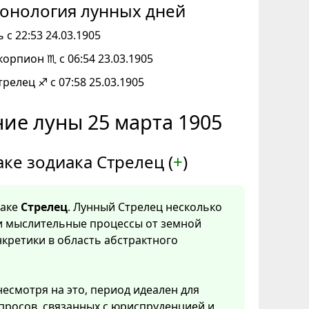
онология лунных дней
 с 22:53 24.03.1905
корпион ♏ с 06:54 23.03.1905
трелец ♐ с 07:58 25.03.1905
ие луны 25 марта 1905
аке зодиака Стрелец (
+
)
наке
Стрелец
. Лунный Стрелец несколько
и мыслительные процессы от земной
нкретики в область абстрактного
несмотря на это, период идеален для
просов, связанных с юриспруденцией и