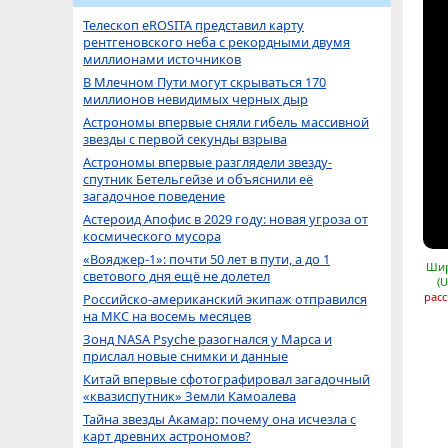
Телескоп eROSITA представил карту
рентгеновского неба с рекордными двумя
миллионами источников
В Млечном Пути могут скрываться 170
миллионов невидимых черных дыр
Астрономы впервые сняли гибель массивной
звезды с первой секунды взрыва
Астрономы впервые разглядели звезду-
спутник Бетельгейзе и объяснили её
загадочное поведение
Астероид Апофис в 2029 году: новая угроза от
космического мусора
«Вояджер-1»: почти 50 лет в пути, а до 1
Шир
светового дня ещё не долетел
(
расс
Российско-американский экипаж отправился
на МКС на восемь месяцев
Зонд NASA Psyche разогнался у Марса и
прислал новые снимки и данные
Китай впервые сфотографировал загадочный
«квазиспутник» Земли Камоалева
Тайна звезды Акамар: почему она исчезла с
карт древних астрономов?