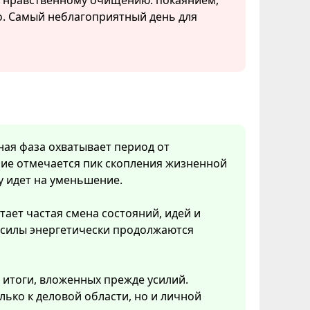
я нравственному очищению: покаянием,
о. Самый неблагоприятный день для
нная фаза охватывает период от
ние отмечается пик скопления жизненной
у идет на уменьшение.
тает частая смена состояний, идей и
 силы энергетически продолжаются
 итоги, вложенных прежде усилий.
ько к деловой области, но и личной