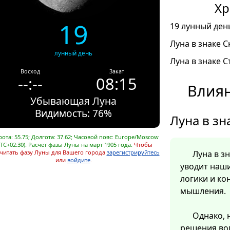
Хр
19
19 лунный день
Луна в знаке С
лунный день
Луна в знаке С
Восход
Закат
--:--
08:15
Влиян
Убывающая Луна
Видимость: 76%
Луна в зн
ота: 55.75; Долгота: 37.62; Часовой пояс: Europe/Moscow
UTC+02:30). Расчет фазы Луны на март 1905 года.
Чтобы
читать фазу Луны для Вашего города
зарегистрируйтесь
Луна в з
или
войдите
.
уводит наш
логики и ко
мышления.
Однако, 
решения во