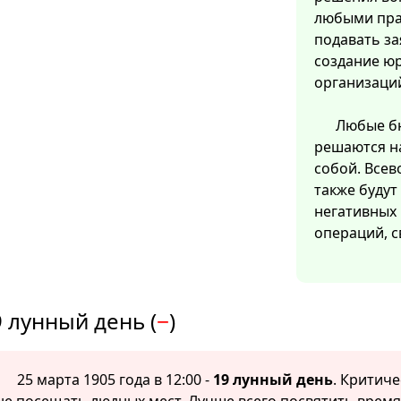
любыми пра
подавать за
создание ю
организаци
Любые бю
решаются на
собой. Все
также будут
негативных 
операций, с
 лунный день (
−
)
25 марта 1905 года в 12:00 -
19 лунный день
. Критиче