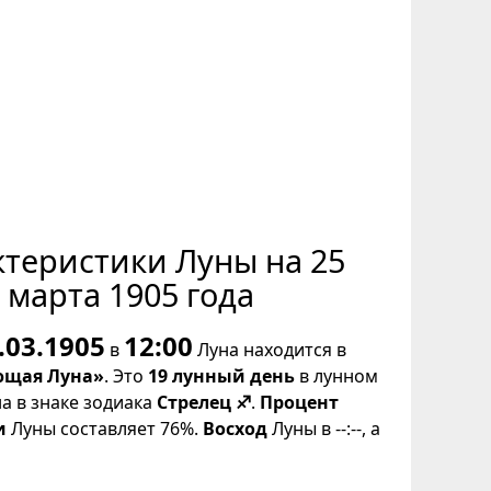
ктеристики Луны на 25
марта 1905 года
.03.1905
12:00
в
Луна находится в
щая Луна»
. Это
19 лунный день
в лунном
на в знаке зодиака
Стрелец ♐
.
Процент
и
Луны составляет 76%.
Восход
Луны в --:--, а