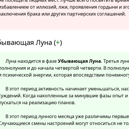
не посещать людных мест. Лучше всего посвятить врем
избавлением от иллюзий, лжи, проявления гордыни и эг
заключения брака или других партнерских соглашений.
бывающая Луна (
+
)
Луна находится в фазе
Убывающая Луна
. Третья лу
полнолуния и до начала четвертой четверти. В полнолу
и психической энергии, которая впоследствии понемног
В этот период активность начинает уменьшаться, нас
суждений. Когда накопленные за минувшие фазы опыт и
пускаться на реализацию планов.
В этот период лунного месяца уже различимы первые
Случающиеся смены настроений могут относиться не тол