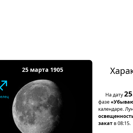
Хара
25 марта 1905
♐
25
На дату
релец
фазе
«Убываю
календаре. Лу
освещенност
закат
в 08:15.