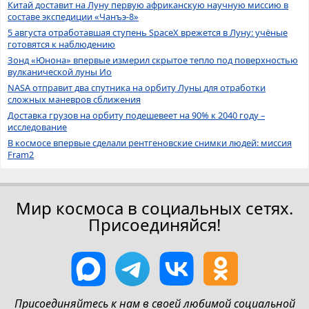
Китай доставит на Луну первую африканскую научную миссию в
составе экспедиции «Чанъэ-8»
5 августа отработавшая ступень SpaceX врежется в Луну: учёные
готовятся к наблюдению
Зонд «Юнона» впервые измерил скрытое тепло под поверхностью
вулканической луны Ио
NASA отправит два спутника на орбиту Луны для отработки
сложных маневров сближения
Доставка грузов на орбиту подешевеет на 90% к 2040 году –
исследование
В космосе впервые сделали рентгеновские снимки людей: миссия
Fram2
Мир космоса в социальных сетях.
Присоединяйся!
Присоединяйтесь к нам в своей любимой социальной