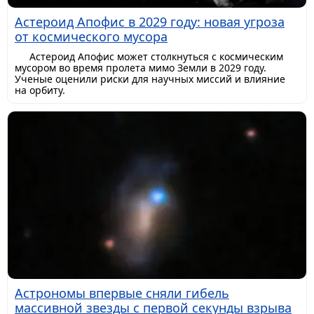
Астероид Апофис в 2029 году: новая угроза
от космического мусора
Астероид Апофис может столкнуться с космическим
мусором во время пролета мимо Земли в 2029 году.
Ученые оценили риски для научных миссий и влияние
на орбиту.
Астрономы впервые сняли гибель
массивной звезды с первой секунды взрыва