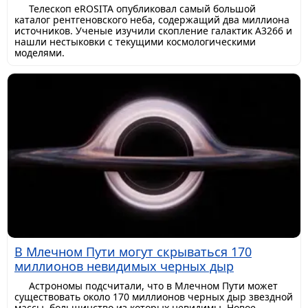
Телескоп eROSITA опубликовал самый большой
каталог рентгеновского неба, содержащий два миллиона
источников. Ученые изучили скопление галактик A3266 и
нашли нестыковки с текущими космологическими
моделями.
В Млечном Пути могут скрываться 170
миллионов невидимых черных дыр
Астрономы подсчитали, что в Млечном Пути может
существовать около 170 миллионов черных дыр звездной
массы, большинство из которых невидимы. Новое