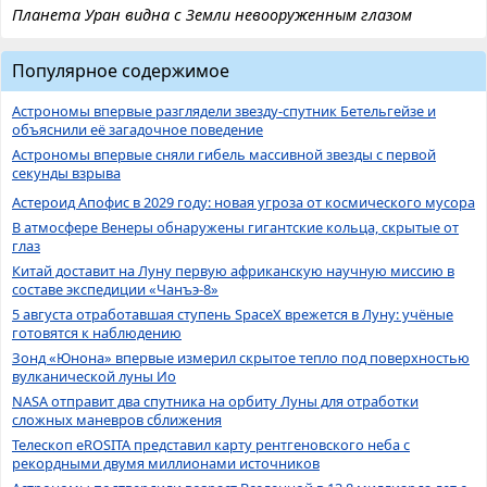
Планета Уран видна с Земли невооруженным глазом
Популярное содержимое
Астрономы впервые разглядели звезду-спутник Бетельгейзе и
объяснили её загадочное поведение
Астрономы впервые сняли гибель массивной звезды с первой
секунды взрыва
Астероид Апофис в 2029 году: новая угроза от космического мусора
В атмосфере Венеры обнаружены гигантские кольца, скрытые от
глаз
Китай доставит на Луну первую африканскую научную миссию в
составе экспедиции «Чанъэ-8»
5 августа отработавшая ступень SpaceX врежется в Луну: учёные
готовятся к наблюдению
Зонд «Юнона» впервые измерил скрытое тепло под поверхностью
вулканической луны Ио
NASA отправит два спутника на орбиту Луны для отработки
сложных маневров сближения
Телескоп eROSITA представил карту рентгеновского неба с
рекордными двумя миллионами источников