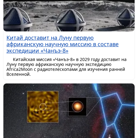
Китай доставит на Луну первую
африканскую научную миссию в составе
экспедиции «Чанъэ-8»
Китайская миссия «Чанъэ-8» в 2029 году доставит на
Луну первую африканскую научную экспедицию
Africa2Moon с радиотелескопами для изучения ранней
Вселенной.