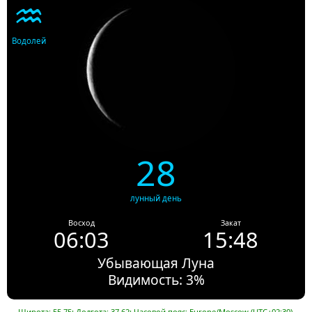
♒
Водолей
28
лунный день
Восход
Закат
06:03
15:48
Убывающая Луна
Видимость: 3%
Широта: 55.75; Долгота: 37.62; Часовой пояс: Europe/Moscow (UTC+02:30).