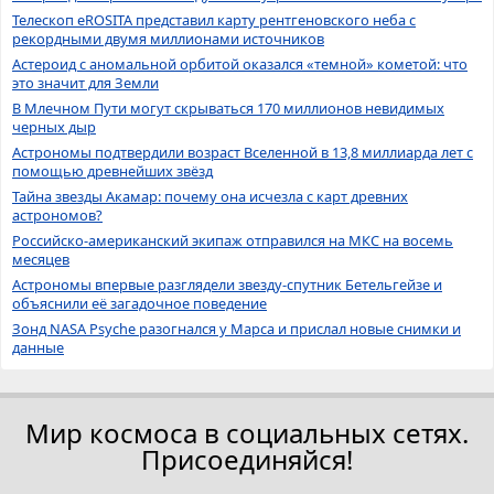
Телескоп eROSITA представил карту рентгеновского неба с
рекордными двумя миллионами источников
Астероид с аномальной орбитой оказался «темной» кометой: что
это значит для Земли
В Млечном Пути могут скрываться 170 миллионов невидимых
черных дыр
Астрономы подтвердили возраст Вселенной в 13,8 миллиарда лет с
помощью древнейших звёзд
Тайна звезды Акамар: почему она исчезла с карт древних
астрономов?
Российско-американский экипаж отправился на МКС на восемь
месяцев
Астрономы впервые разглядели звезду-спутник Бетельгейзе и
объяснили её загадочное поведение
Зонд NASA Psyche разогнался у Марса и прислал новые снимки и
данные
Мир космоса в социальных сетях.
Присоединяйся!