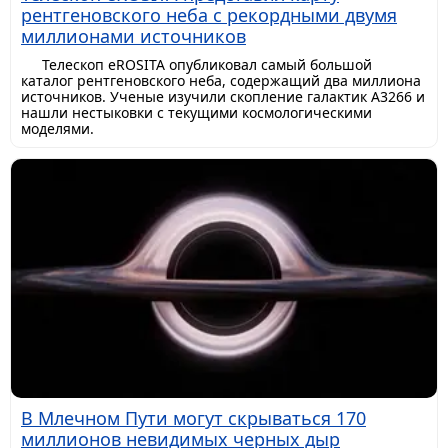
рентгеновского неба с рекордными двумя
миллионами источников
Телескоп eROSITA опубликовал самый большой
каталог рентгеновского неба, содержащий два миллиона
источников. Ученые изучили скопление галактик A3266 и
нашли нестыковки с текущими космологическими
моделями.
В Млечном Пути могут скрываться 170
миллионов невидимых черных дыр