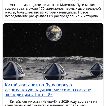
Астрономы подсчитали, что в Млечном Пути может
существовать около 170 миллионов черных дыр звездной
массы, большинство из которых невидимы. Новое
исследование раскрывает их распределение и историю.
Китай доставит на Луну первую
африканскую научную миссию в составе
экспедиции «Чанъэ-8»
Китайская миссия «Чанъэ-8» в 2029 году доставит на
Луну первую африканскую научную экспедицию