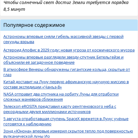
Чтобы солнечный свет достиг Земли требуется порядка
8,5 минут
Популярное содержимое
Астрономы впервые сняли гибель массивной звезды с первой
секунды взрыва
Астероид Апофис в 2029 году: новая угроза от космического мусора
Астрономы впервые разглядели звезду-спутник Бетельгейзе и
объяснили её загадочное поведение
В атмосфере Венеры обнаружены гигантские кольца, скрытые от
глаз
Китай доставит на Луну первую африканскую научную миссию в
составе экспедиции «Чанъэ-8»
NASA отправит два спутника на орбиту Луны для отработки
сложных маневров сближения
Телескоп eROSITA представил карту рентгеновского неба с
рекордными двумя миллионами источников
5 августа отработавшая ступень SpaceX врежется в Луну: учёные
готовятся к наблюдению
Зонд «Юнона» впервые измерил скрытое тепло под поверхностью
вулканической луны Ио