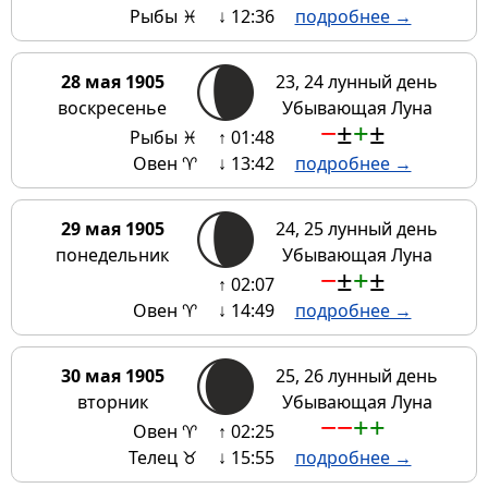
Рыбы ♓
↓ 12:36
подробнее →
28 мая 1905
23, 24 лунный день
воскресенье
Убывающая Луна
−
±
+
±
Рыбы ♓
↑ 01:48
Овен ♈
↓ 13:42
подробнее →
29 мая 1905
24, 25 лунный день
понедельник
Убывающая Луна
−
±
+
±
↑ 02:07
Овен ♈
↓ 14:49
подробнее →
30 мая 1905
25, 26 лунный день
вторник
Убывающая Луна
−
−
+
+
Овен ♈
↑ 02:25
Телец ♉
↓ 15:55
подробнее →