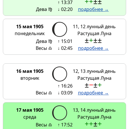
+
+
±
±
↑ 13:37
Дева ♍
↓ 02:20
подробнее →
15 мая 1905
11, 12 лунный день
понедельник
Растущая Луна
±
+
±
±
Дева ♍
↑ 15:01
Весы ♎
↓ 02:45
подробнее →
16 мая 1905
12, 13 лунный день
вторник
Растущая Луна
±
−
±
+
↑ 16:26
Весы ♎
↓ 03:09
подробнее →
17 мая 1905
13, 14 лунный день
среда
Растущая Луна
+
+
±
+
Весы ♎
↑ 17:52