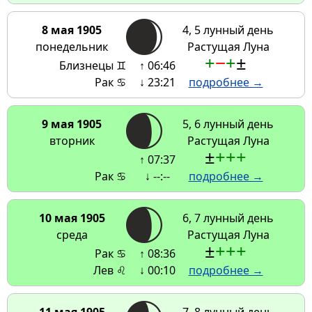
8 мая 1905
4, 5 лунный день
понедельник
Растущая Луна
+
−
+
±
Близнецы ♊
↑ 06:46
Рак ♋
↓ 23:21
подробнее →
9 мая 1905
5, 6 лунный день
вторник
Растущая Луна
±
+
+
+
↑ 07:37
Рак ♋
↓ --:--
подробнее →
10 мая 1905
6, 7 лунный день
среда
Растущая Луна
±
+
+
+
Рак ♋
↑ 08:36
Лев ♌
↓ 00:10
подробнее →