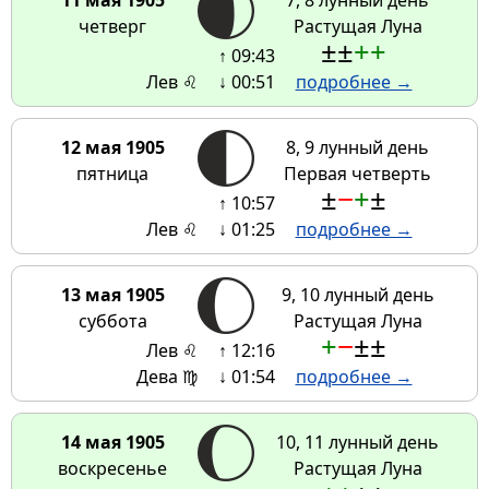
11 мая 1905
7, 8 лунный день
четверг
Растущая Луна
±
±
+
+
↑ 09:43
Лев ♌
↓ 00:51
подробнее →
12 мая 1905
8, 9 лунный день
пятница
Первая четверть
±
−
+
±
↑ 10:57
Лев ♌
↓ 01:25
подробнее →
13 мая 1905
9, 10 лунный день
суббота
Растущая Луна
+
−
±
±
Лев ♌
↑ 12:16
Дева ♍
↓ 01:54
подробнее →
14 мая 1905
10, 11 лунный день
воскресенье
Растущая Луна