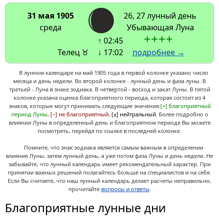
31 мая 1905
26, 27 лунный день
среда
Убывающая Луна
+
+
+
+
↑ 02:45
Телец ♉
↓ 17:02
подробнее →
В лунном календаре на май 1905 года в первой колонке указано число
месяца и день недели. Во второй колонке - лунный день и фаза луны. В
третьей - Луна в знаке зодиака. В четвертой - восход и закат Луны. В пятой
колонке указана оценка благоприятного периода, которая состоит из 4
знаков, которые могут принимать следующие значения:
[+] благоприятный
период Луны
,
[−] не благоприятный
,
[±] нейтральный
. Более подробно о
влиянии Луны в определенный день и благоприятном периоде Вы можете
посмотреть, перейдя по ссылке в последней колонке.
Помните, что знак зодиака является самым важным в определении
влияния Луны, затем лунный день, а уже потом фаза Луны и день недели. Не
забывайте, что лунный календарь имеет рекомендательный характер. При
принятии важных решений полагайтесь больше на специалистов и на себя.
Если Вы считаете, что наш лунный календарь делает расчеты неправильно,
прочитайте
вопросы и ответы
.
Благоприятные лунные дни