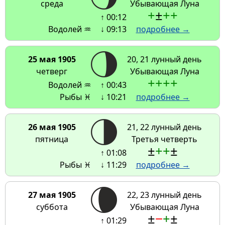
среда
Убывающая Луна
+
±
+
+
↑ 00:12
Водолей ♒
↓ 09:13
подробнее →
25 мая 1905
20, 21 лунный день
четверг
Убывающая Луна
+
+
+
+
Водолей ♒
↑ 00:43
Рыбы ♓
↓ 10:21
подробнее →
26 мая 1905
21, 22 лунный день
пятница
Третья четверть
±
+
+
±
↑ 01:08
Рыбы ♓
↓ 11:29
подробнее →
27 мая 1905
22, 23 лунный день
суббота
Убывающая Луна
±
−
+
±
↑ 01:29