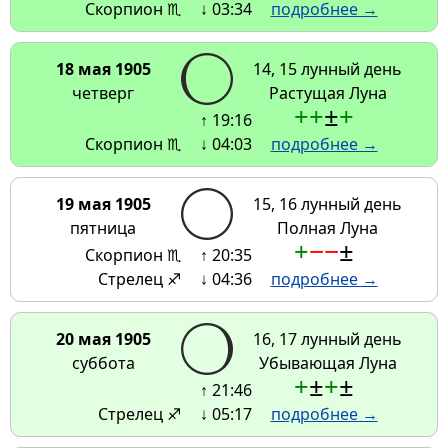
Скорпион ♏
↓ 03:34
подробнее →
18 мая 1905
14, 15 лунный день
четверг
Растущая Луна
+
+
±
+
↑ 19:16
Скорпион ♏
↓ 04:03
подробнее →
19 мая 1905
15, 16 лунный день
пятница
Полная Луна
+
−
−
±
Скорпион ♏
↑ 20:35
Стрелец ♐
↓ 04:36
подробнее →
20 мая 1905
16, 17 лунный день
суббота
Убывающая Луна
+
±
+
±
↑ 21:46
Стрелец ♐
↓ 05:17
подробнее →