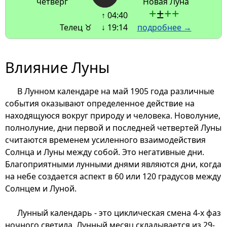
четверг
Новая Луна
+
±
+
+
↑ 04:40
Телец ♉
↓ 19:14
подробнее →
Влияние Луны
В Лунном календаре на май 1905 года различные
события оказывают определенное действие на
находящуюся вокруг природу и человека. Новолуние,
полнолуние, дни первой и последней четвертей Луны
считаются временем усиленного взаимодействия
Солнца и Луны между собой. Это негативные дни.
Благоприятными лунными днями являются дни, когда
на небе создается аспект в 60 или 120 градусов между
Солнцем и Луной.
Лунный календарь - это циклическая смена 4-х фаз
ночного светила. Лунный месяц складывается из 29-