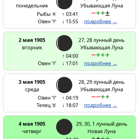
понедельник
Убывающая Луна
−
+
+
±
Рыбы ♓
↑ 03:41
Овен ♈
↓ 15:55
подробнее →
2 мая 1905
27, 28 лунный день
вторник
Убывающая Луна
−
+
+
+
↑ 04:00
Овен ♈
↓ 17:01
подробнее →
3 мая 1905
28, 29 лунный день
среда
Убывающая Луна
−
−
+
+
Овен ♈
↑ 04:19
Телец ♉
↓ 18:07
подробнее →
4 мая 1905
29, 30, 1 лунный день
четверг
Новая Луна
+
±
+
+