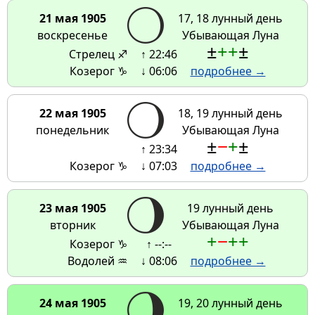
21 мая 1905
17, 18 лунный день
воскресенье
Убывающая Луна
±
+
+
±
Стрелец ♐
↑ 22:46
Козерог ♑
↓ 06:06
подробнее →
22 мая 1905
18, 19 лунный день
понедельник
Убывающая Луна
±
−
+
±
↑ 23:34
Козерог ♑
↓ 07:03
подробнее →
23 мая 1905
19 лунный день
вторник
Убывающая Луна
+
−
+
+
Козерог ♑
↑ --:--
Водолей ♒
↓ 08:06
подробнее →
24 мая 1905
19, 20 лунный день