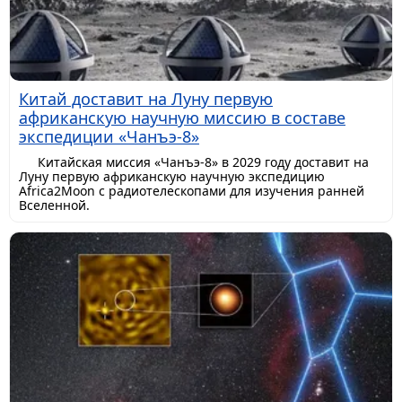
Китай доставит на Луну первую
африканскую научную миссию в составе
экспедиции «Чанъэ-8»
Китайская миссия «Чанъэ-8» в 2029 году доставит на
Луну первую африканскую научную экспедицию
Africa2Moon с радиотелескопами для изучения ранней
Вселенной.