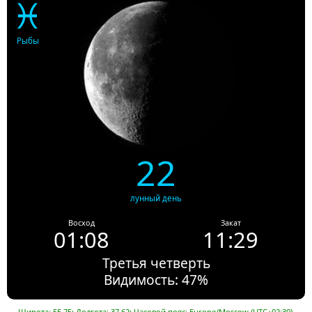
♓
Рыбы
22
лунный день
Восход
Закат
01:08
11:29
Третья четверть
Видимость: 47%
Широта: 55.75; Долгота: 37.62; Часовой пояс: Europe/Moscow (UTC+02:30).