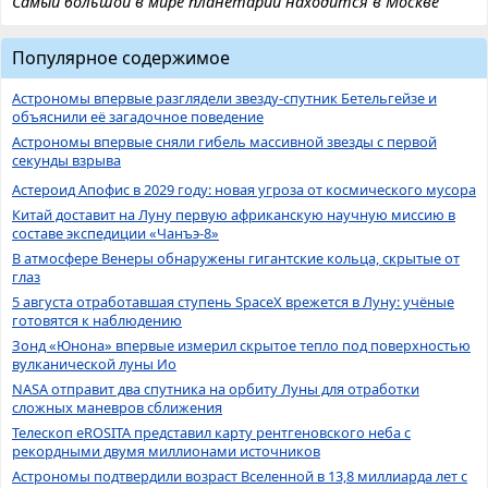
Самый большой в мире планетарий находится в Москве
Популярное содержимое
Астрономы впервые разглядели звезду-спутник Бетельгейзе и
объяснили её загадочное поведение
Астрономы впервые сняли гибель массивной звезды с первой
секунды взрыва
Астероид Апофис в 2029 году: новая угроза от космического мусора
Китай доставит на Луну первую африканскую научную миссию в
составе экспедиции «Чанъэ-8»
В атмосфере Венеры обнаружены гигантские кольца, скрытые от
глаз
5 августа отработавшая ступень SpaceX врежется в Луну: учёные
готовятся к наблюдению
Зонд «Юнона» впервые измерил скрытое тепло под поверхностью
вулканической луны Ио
NASA отправит два спутника на орбиту Луны для отработки
сложных маневров сближения
Телескоп eROSITA представил карту рентгеновского неба с
рекордными двумя миллионами источников
Астрономы подтвердили возраст Вселенной в 13,8 миллиарда лет с