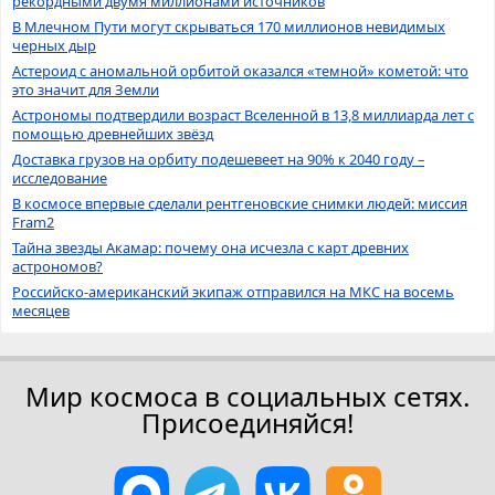
рекордными двумя миллионами источников
В Млечном Пути могут скрываться 170 миллионов невидимых
черных дыр
Астероид с аномальной орбитой оказался «темной» кометой: что
это значит для Земли
Астрономы подтвердили возраст Вселенной в 13,8 миллиарда лет с
помощью древнейших звёзд
Доставка грузов на орбиту подешевеет на 90% к 2040 году –
исследование
В космосе впервые сделали рентгеновские снимки людей: миссия
Fram2
Тайна звезды Акамар: почему она исчезла с карт древних
астрономов?
Российско-американский экипаж отправился на МКС на восемь
месяцев
Мир космоса в социальных сетях.
Присоединяйся!