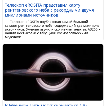
Телескоп eROSITA представил карту
рентгеновского неба с рекордными двумя
миллионами источников
Телескоп eROSITA опубликовал самый большой
каталог рентгеновского неба, содержащий два миллиона
источников. Ученые изучили скопление галактик A3266 и
нашли нестыковки с текущими космологическими
моделями.
В Млечном Пути могут скрываться 170