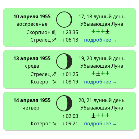
10 апреля 1955
17, 18 лунный день
воскресенье
Убывающая Луна
+
+
+
±
Скорпион ♏
↑ 23:35
Стрелец ♐
↓ 06:13
подробнее →
13 апреля 1955
19, 20 лунный день
среда
Убывающая Луна
+
±
+
+
Стрелец ♐
↑ 01:25
Козерог ♑
↓ 08:19
подробнее →
14 апреля 1955
20, 21 лунный день
четверг
Убывающая Луна
±
+
+
+
↑ 02:03
Козерог ♑
↓ 09:21
подробнее →