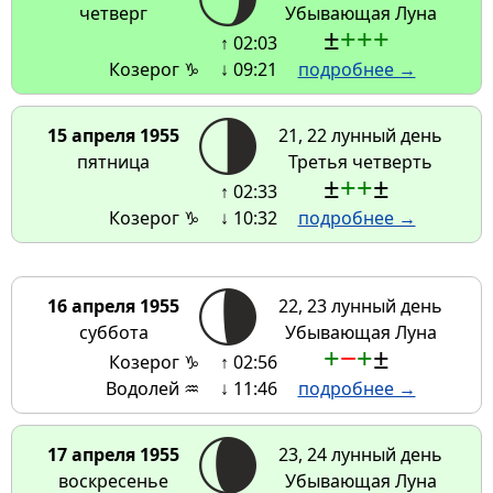
четверг
Убывающая Луна
±
+
+
+
↑ 02:03
Козерог ♑
↓ 09:21
подробнее →
15 апреля 1955
21, 22 лунный день
пятница
Третья четверть
±
+
+
±
↑ 02:33
Козерог ♑
↓ 10:32
подробнее →
16 апреля 1955
22, 23 лунный день
суббота
Убывающая Луна
+
−
+
±
Козерог ♑
↑ 02:56
Водолей ♒
↓ 11:46
подробнее →
17 апреля 1955
23, 24 лунный день
воскресенье
Убывающая Луна