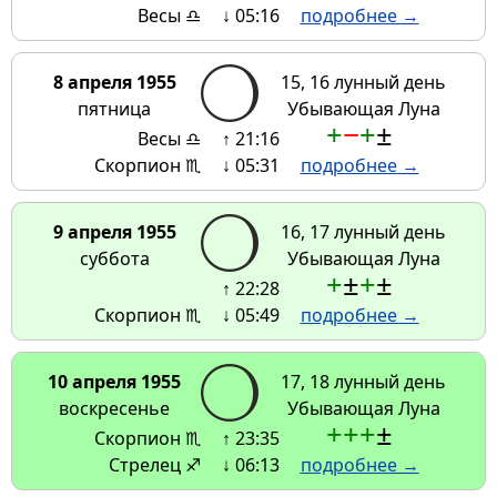
Весы ♎
↓ 05:16
подробнее →
8 апреля 1955
15, 16 лунный день
пятница
Убывающая Луна
+
−
+
±
Весы ♎
↑ 21:16
Скорпион ♏
↓ 05:31
подробнее →
9 апреля 1955
16, 17 лунный день
суббота
Убывающая Луна
+
±
+
±
↑ 22:28
Скорпион ♏
↓ 05:49
подробнее →
10 апреля 1955
17, 18 лунный день
воскресенье
Убывающая Луна
+
+
+
±
Скорпион ♏
↑ 23:35
Стрелец ♐
↓ 06:13
подробнее →