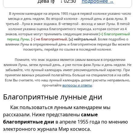
Дева ♍
↓ 02:30
подробнее →
В лунном календаре на апрель 1955 года в первой колонке указано число
месяца и день недели. Во второй колонке - лунный день и фаза луны. В
третьей - Луна в знаке зодиака. В четвертой - восход и закат Луны. В пятой
колонке указана оценка благоприятного периода, которая состоит из 4
знаков, которые могут принимать следующие значения:
[+] благоприятный
период Луны
,
[−] не благоприятный
,
[±] нейтральный
. Более подробно о
влиянии Луны в определенный день и благоприятном периоде Вы можете
посмотреть, перейдя по ссылке в последней колонке.
Помните, что знак зодиака является самым важным в определении
влияния Луны, затем лунный день, а уже потом фаза Луны и день недели. Не
забывайте, что лунный календарь имеет рекомендательный характер. При
принятии важных решений полагайтесь больше на специалистов и на себя.
Если Вы считаете, что наш лунный календарь делает расчеты неправильно,
прочитайте
вопросы и ответы
.
Благоприятные лунные дни
Как пользоваться лунным календарем мы
рассказали. Ниже представлены
самые
благоприятные дни
в апреле 1955 года по мнению
электронного журнала Мир космоса.