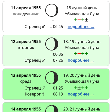
11 апреля 1955
18 лунный день
понедельник
Убывающая Луна
+
−
+
±
↑ --:--
Стрелец ♐
↓ 06:45
подробнее →
12 апреля 1955
18, 19 лунный день
вторник
Убывающая Луна
+
−
+
+
↑ 00:35
Стрелец ♐
↓ 07:26
подробнее →
13 апреля 1955
19, 20 лунный день
среда
Убывающая Луна
+
±
+
+
Стрелец ♐
↑ 01:25
Козерог ♑
↓ 08:19
подробнее →
14 апреля 1955
20, 21 лунный день