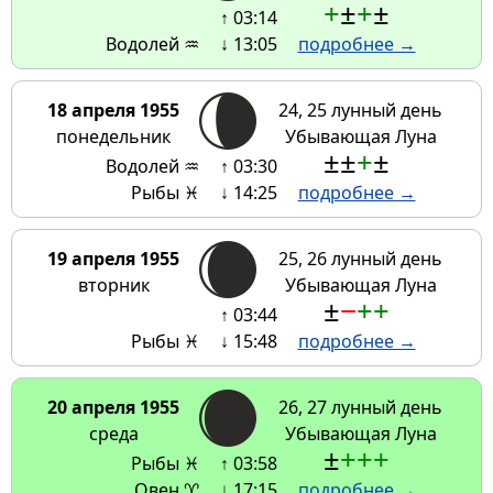
+
±
+
±
↑ 03:14
Водолей ♒
↓ 13:05
подробнее →
18 апреля 1955
24, 25 лунный день
понедельник
Убывающая Луна
±
±
+
±
Водолей ♒
↑ 03:30
Рыбы ♓
↓ 14:25
подробнее →
19 апреля 1955
25, 26 лунный день
вторник
Убывающая Луна
±
−
+
+
↑ 03:44
Рыбы ♓
↓ 15:48
подробнее →
20 апреля 1955
26, 27 лунный день
среда
Убывающая Луна
±
+
+
+
Рыбы ♓
↑ 03:58
Овен ♈
↓ 17:15
подробнее →