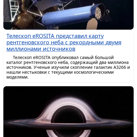
Телескоп eROSITA представил карту
рентгеновского неба с рекордными двумя
миллионами источников
Телескоп eROSITA опубликовал самый большой
каталог рентгеновского неба, содержащий два миллиона
источников. Ученые изучили скопление галактик A3266 и
нашли нестыковки с текущими космологическими
моделями.