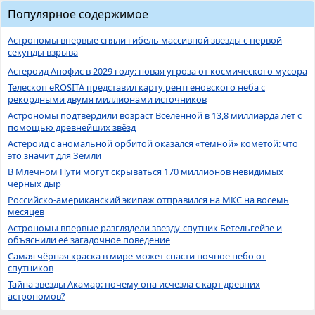
Популярное содержимое
Астрономы впервые сняли гибель массивной звезды с первой
секунды взрыва
Астероид Апофис в 2029 году: новая угроза от космического мусора
Телескоп eROSITA представил карту рентгеновского неба с
рекордными двумя миллионами источников
Астрономы подтвердили возраст Вселенной в 13,8 миллиарда лет с
помощью древнейших звёзд
Астероид с аномальной орбитой оказался «темной» кометой: что
это значит для Земли
В Млечном Пути могут скрываться 170 миллионов невидимых
черных дыр
Российско-американский экипаж отправился на МКС на восемь
месяцев
Астрономы впервые разглядели звезду-спутник Бетельгейзе и
объяснили её загадочное поведение
Самая чёрная краска в мире может спасти ночное небо от
спутников
Тайна звезды Акамар: почему она исчезла с карт древних
астрономов?