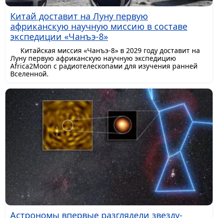
Китай доставит на Луну первую
африканскую научную миссию в составе
экспедиции «Чанъэ-8»
Китайская миссия «Чанъэ-8» в 2029 году доставит на
Луну первую африканскую научную экспедицию
Africa2Moon с радиотелескопами для изучения ранней
Вселенной.
Астрономы впервые разглядели звезду-