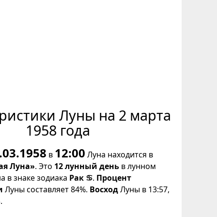
ристики Луны на 2 марта
1958 года
.03.1958
12:00
в
Луна находится в
ая Луна»
. Это
12 лунный день
в лунном
на в знаке зодиака
Рак ♋
.
Процент
и
Луны составляет 84%.
Восход
Луны в 13:57,
.