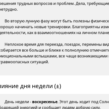
решения трудных вопросов и проблем. Дела, требующие
нетрудно.
Во вторую лунную фазу могут быть полезны физическ
хорошо начинать новые тренировки. Благоприятны изме
деятельности, как в взаимоотношениях на личном плане,
Неплохое время для переезда, поездок, перемены ви
собирается все больше и ближе к полнолунию отмечаетс
эмоциональными вспышками, все чаще возникающими 
травмоопасных ситуаций.
лияние дня недели (±)
День недели -
воскресенье
. Этот день ходит под Сол
бодрящей энергией и сообщает людям добрую силу.