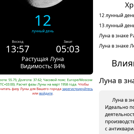
Хр
12
12 лунный день
13 лунный день
лунный день
Луна в знаке Ра
Восход
Закат
13:57
05:03
Луна в знаке Л
Растущая Луна
Влия
Видимость: 84%
Луна в зн
ота: 55.75; Долгота: 37.62; Часовой пояс: Europe/Moscow
UTC+03:00). Расчет фазы Луны на март 1958 года.
Чтобы
читать фазу Луны для Вашего города
зарегистрируйтесь
или
войдите
.
Луна в з
Идеально п
деятельнос
производств
с антиквар