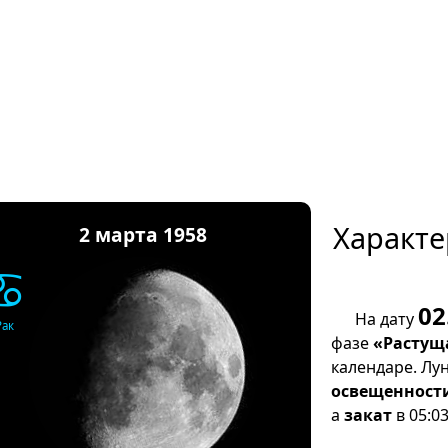
Характе
2 марта 1958
♋
02
На дату
Рак
фазе
«Растущ
календаре. Лу
освещенност
а
закат
в 05:03