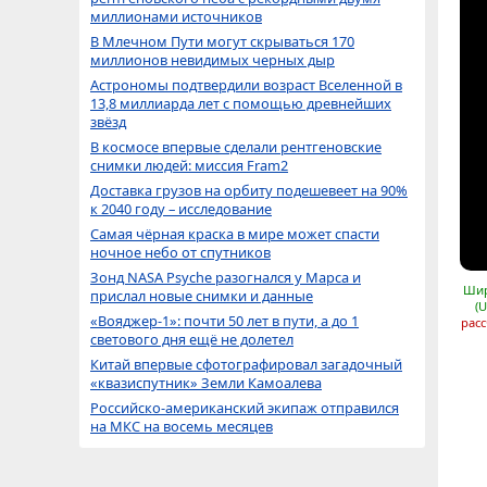
миллионами источников
В Млечном Пути могут скрываться 170
миллионов невидимых черных дыр
Астрономы подтвердили возраст Вселенной в
13,8 миллиарда лет с помощью древнейших
звёзд
В космосе впервые сделали рентгеновские
снимки людей: миссия Fram2
Доставка грузов на орбиту подешевеет на 90%
к 2040 году – исследование
Самая чёрная краска в мире может спасти
ночное небо от спутников
Зонд NASA Psyche разогнался у Марса и
Шир
прислал новые снимки и данные
(
«Вояджер-1»: почти 50 лет в пути, а до 1
расс
светового дня ещё не долетел
Китай впервые сфотографировал загадочный
«квазиспутник» Земли Камоалева
Российско-американский экипаж отправился
на МКС на восемь месяцев