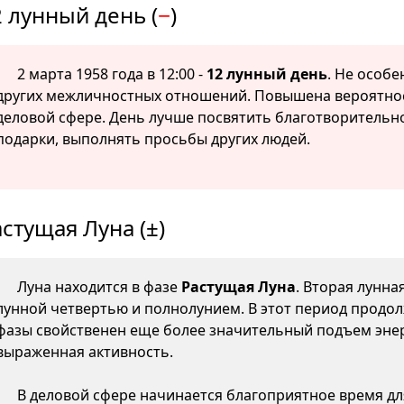
 лунный день (
−
)
2 марта 1958 года в 12:00 -
12 лунный день
. Не особ
других межличностных отношений. Повышена вероятнос
деловой сфере. День лучше посвятить благотворительно
подарки, выполнять просьбы других людей.
стущая Луна (±)
Луна находится в фазе
Растущая Луна
. Вторая лунна
лунной четвертью и полнолунием. В этот период продол
фазы свойственен еще более значительный подъем энер
выраженная активность.
В деловой сфере начинается благоприятное время д