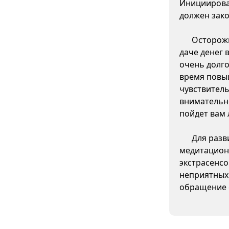
Инициирова
должен зако
Осторожн
даче денег 
очень долго
время повы
чувствитель
внимательно
пойдет вам 
Для разв
медитацион
экстрасенсо
неприятных
обращение 