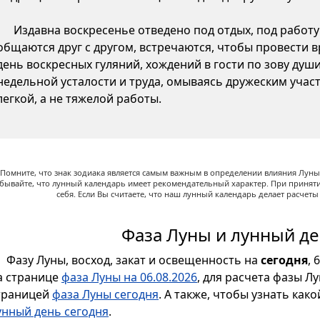
Издавна воскресенье отведено под отдых, под работу 
общаются друг с другом, встречаются, чтобы провести вр
день воскресных гуляний, хождений в гости по зову душ
недельной усталости и труда, омываясь дружеским участ
легкой, а не тяжелой работы.
Помните, что знак зодиака является самым важным в определении влияния Луны,
абывайте, что лунный календарь имеет рекомендательный характер. При принят
себя. Если Вы считаете, что наш лунный календарь делает расчет
Фаза Луны и лунный де
Фазу Луны, восход, закат и освещенность на
сегодня
, 
а странице
фаза Луны на 06.08.2026
, для расчета фазы Л
траницей
фаза Луны сегодня
. А также, чтобы узнать как
унный день сегодня
.