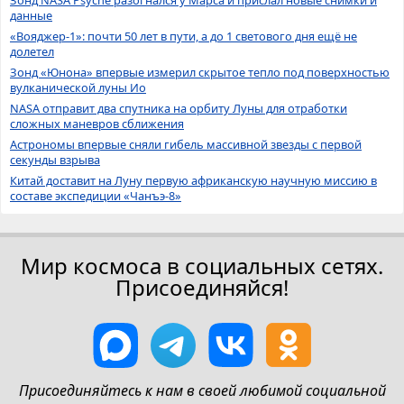
данные
«Вояджер-1»: почти 50 лет в пути, а до 1 светового дня ещё не
долетел
Зонд «Юнона» впервые измерил скрытое тепло под поверхностью
вулканической луны Ио
NASA отправит два спутника на орбиту Луны для отработки
сложных маневров сближения
Астрономы впервые сняли гибель массивной звезды с первой
секунды взрыва
Китай доставит на Луну первую африканскую научную миссию в
составе экспедиции «Чанъэ-8»
Мир космоса в социальных сетях.
Присоединяйся!
Присоединяйтесь к нам в своей любимой социальной