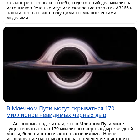
каталог рентгеновского неба, содержащий два миллиона
источников. Ученые изучили скопление галактик A3266 и
нашли нестыковки с текущими космологическими
моделями.
В Млечном Пути могут скрываться 170
миллионов невидимых черных дыр
Астрономы подсчитали, что в Млечном Пути может
существовать около 170 миллионов черных дыр звездной
массы, большинство из которых невидимы. Новое
исследование раскрывает их распределение и историю.