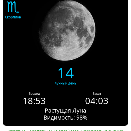
♏
Скорпион
14
лунный день
Восход
Закат
18:53
04:03
Растущая Луна
Видимость: 98%
Широта: 55.75; Долгота: 37.62; Часовой пояс: Europe/Moscow (UTC+03:00).