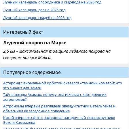
Лунный календарь огородника и садовода на 2026 год
Лунный календарь дел на 2026 год
Лунный календарь свадеб на 2026 год
Интересный факт
Леденой покров на Марсе
2,5 км – максимальная толщина ледяного покрова на
северном полюсе Марса.
Популярное содержимое
Астероид с аномальной орбитой оказался «темной» кометой: что
это значит для Земли
Тайна звезды Акамар: почему она исчезла с карт древних
астрономов?
Астрономы впервые разглядели звезду-спутник Бетельгейзе и
объяснили её загадочное поведение
Китай впервые сфотографировал загадочный «квазиспутник»
Земли Камоалева
Зонд NASA Psyche разогнался у Марса и прислал новые снимки и