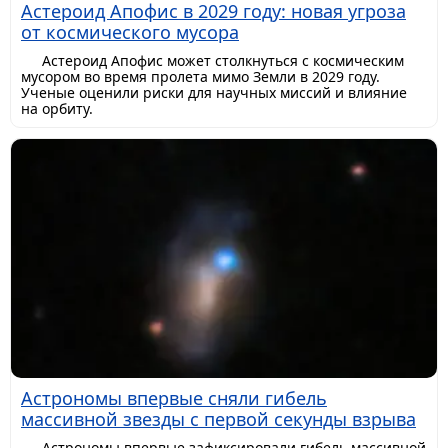
Астероид Апофис в 2029 году: новая угроза
от космического мусора
Астероид Апофис может столкнуться с космическим
мусором во время пролета мимо Земли в 2029 году.
Ученые оценили риски для научных миссий и влияние
на орбиту.
Астрономы впервые сняли гибель
массивной звезды с первой секунды взрыва
Астрономы впервые зафиксировали гибель массивной