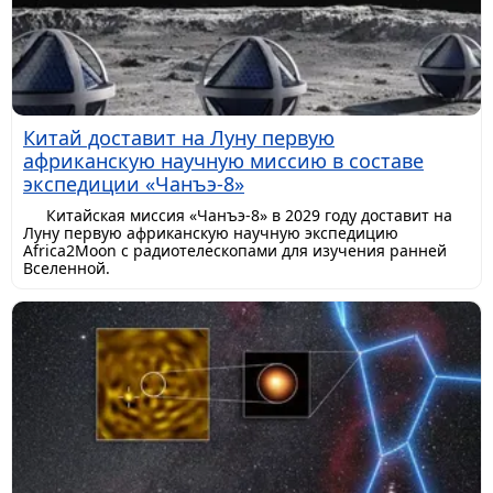
Китай доставит на Луну первую
африканскую научную миссию в составе
экспедиции «Чанъэ-8»
Китайская миссия «Чанъэ-8» в 2029 году доставит на
Луну первую африканскую научную экспедицию
Africa2Moon с радиотелескопами для изучения ранней
Вселенной.