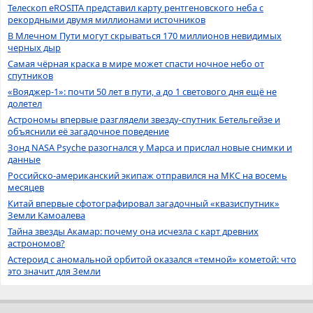
Телескоп eROSITA представил карту рентгеновского неба с
рекордными двумя миллионами источников
В Млечном Пути могут скрываться 170 миллионов невидимых
черных дыр
Самая чёрная краска в мире может спасти ночное небо от
спутников
«Вояджер-1»: почти 50 лет в пути, а до 1 светового дня ещё не
долетел
Астрономы впервые разглядели звезду-спутник Бетельгейзе и
объяснили её загадочное поведение
Зонд NASA Psyche разогнался у Марса и прислал новые снимки и
данные
Российско-американский экипаж отправился на МКС на восемь
месяцев
Китай впервые сфотографировал загадочный «квазиспутник»
Земли Камоалева
Тайна звезды Акамар: почему она исчезла с карт древних
астрономов?
Астероид с аномальной орбитой оказался «темной» кометой: что
это значит для Земли