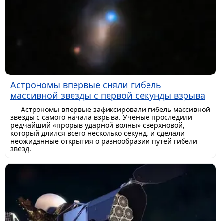
Астрономы впервые сняли гибель
массивной звезды с первой секунды взрыва
Астрономы впервые зафиксировали гибель массивной
звезды с самого начала взрыва. Ученые проследили
редчайший «прорыв ударной волны» сверхновой,
который длился всего несколько секунд, и сделали
неожиданные открытия о разнообразии путей гибели
звезд.