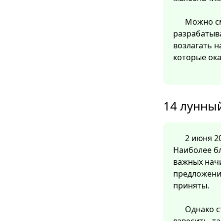
Можно см
разрабатыв
возлагать н
которые ок
14 лунный
2 июня 20
Наиболее б
важных нач
предложения
приняты.
Однако с