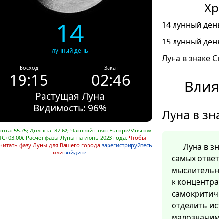
Хр
14
14 лунный день
15 лунный день
лунный день
Луна в знаке С
Восход
Закат
19:15
02:46
Влия
Растущая Луна
Видимость: 96%
Луна в зн
ота: 55.75; Долгота: 37.62; Часовой пояс: Europe/Moscow
TC+03:00). Расчет фазы Луны на июнь 2023 года.
Чтобы
читать фазу Луны для Вашего города
зарегистрируйтесь
Луна в з
или
войдите
.
самых отве
мыслительн
к концентра
самокритич
отделить ис
малозначим