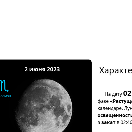
Характ
2 июня 2023
♏
02
На дату
орпион
фазе
«Растущ
календаре. Лу
освещенност
а
закат
в 02:46