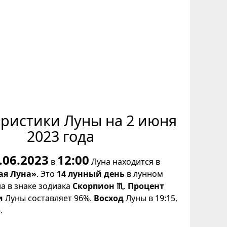
еристики Луны на 2 июня
2023 года
.06.2023
12:00
в
Луна находится в
ая Луна»
. Это
14 лунный день
в лунном
на в знаке зодиака
Скорпион ♏
.
Процент
и
Луны составляет 96%.
Восход
Луны в 19:15,
.