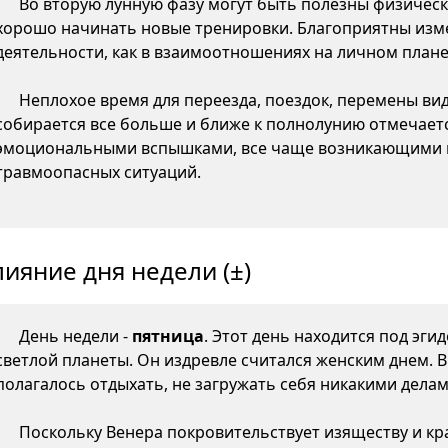
Во вторую лунную фазу могут быть полезны физическ
хорошо начинать новые тренировки. Благоприятны изме
деятельности, как в взаимоотношениях на личном плане,
Неплохое время для переезда, поездок, перемены ви
собирается все больше и ближе к полнолунию отмечаетс
эмоциональными вспышками, все чаще возникающими 
травмоопасных ситуаций.
лияние дня недели (±)
День недели -
пятница
. Этот день находится под эги
светлой планеты. Он издревле считался женским днем. 
полагалось отдыхать, не загружать себя никакими делам
Поскольку Венера покровительствует изяществу и кр