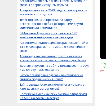
Астрономы впервые сняли гибель массивной
звезды с первой секунды взрыва
Астероид Апофис в 2029 году: новая угроза от
космического мусора
Телескоп eROSITA представил карту
рентгеновского неба с рекордными двумя
миллионами источников
В Млечном Пути могут скрываться 170
миллионов невидимых черных дыр
Астрономы подтвердили возраст Вселенной в
13,8 миллиарда лет с помощью древнейших
звёзд
Астероид с аномальной орбитой оказался
«темной» кометой: что это значит для Земли
Шир
Доставка грузов на орбиту подешевеет на 90%
(U
к 2040 году – исследование
расс
В космосе впервые сделали рентгеновские
снимки людей: миссия Fram2
Тайна звезды Акамар: почему она исчезла с
карт древних астрономов?
Российско-американский экипаж отправился
на МКС на восемь месяцев