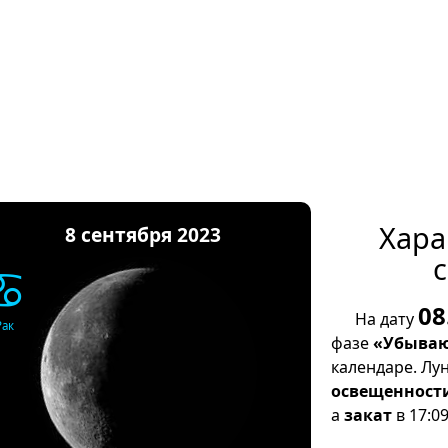
Хара
8 сентября 2023
с
♋
08
На дату
Рак
фазе
«Убываю
календаре. Лу
освещенност
а
закат
в 17:09