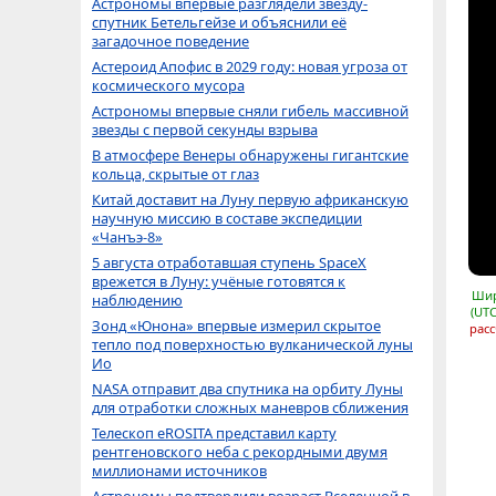
Астрономы впервые разглядели звезду-
спутник Бетельгейзе и объяснили её
загадочное поведение
Астероид Апофис в 2029 году: новая угроза от
космического мусора
Астрономы впервые сняли гибель массивной
звезды с первой секунды взрыва
В атмосфере Венеры обнаружены гигантские
кольца, скрытые от глаз
Китай доставит на Луну первую африканскую
научную миссию в составе экспедиции
«Чанъэ-8»
5 августа отработавшая ступень SpaceX
врежется в Луну: учёные готовятся к
Шир
наблюдению
(UTC
Зонд «Юнона» впервые измерил скрытое
расс
тепло под поверхностью вулканической луны
Ио
NASA отправит два спутника на орбиту Луны
для отработки сложных маневров сближения
Телескоп eROSITA представил карту
рентгеновского неба с рекордными двумя
миллионами источников