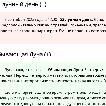
 лунный день (
−
)
8 сентября 2023 года в 12:00 -
23 лунный день
. Дово
Предположительно связан с травлей, гонениями, пресл
зависть со стороны партнеров. Лучше проявить осторож
бывающая Луна (
+
)
Луна находится в фазе
Убывающая Луна
. Четвертая
месяца. Период четвертой четверти, который завершает
свойственна неторопливость, мягкость, некая вялость. 
Силы и энергия в данное время стремительно идут на 
лунную фазу рекомендовано оканчивать дела, а также у
следует отодвинуть на начало последующего лунного м