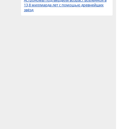
Астрономы подтвердили возраст Вселенной в
13,8 миллиарда лет с помощью древнейших
звёзд