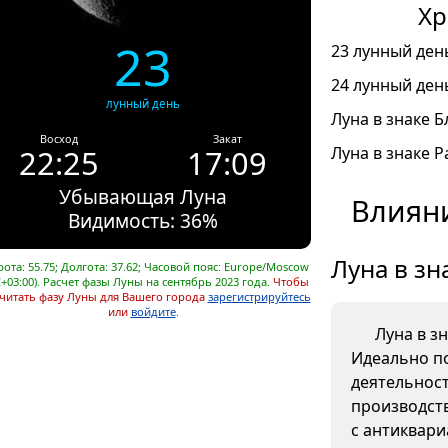
Хр
23
23 лунный день
24 лунный день
лунный день
Луна в знаке Б
Восход
Закат
22:25
17:09
Луна в знаке Ра
Убывающая Луна
Влияни
Видимость: 36%
Луна в зн
ота: 55.75; Долгота: 37.62; Часовой пояс: Europe/Moscow
+03:00). Расчет фазы Луны на сентябрь 2023 года.
Чтобы
читать фазу Луны для Вашего города
зарегистрируйтесь
или
войдите
.
Луна в з
Идеально п
деятельнос
производств
с антиквар