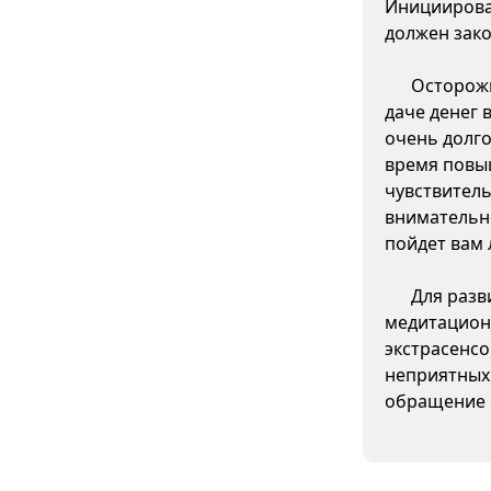
Инициирова
должен зако
Осторожн
даче денег 
очень долго
время повы
чувствитель
внимательно
пойдет вам 
Для разв
медитацион
экстрасенсо
неприятных
обращение 