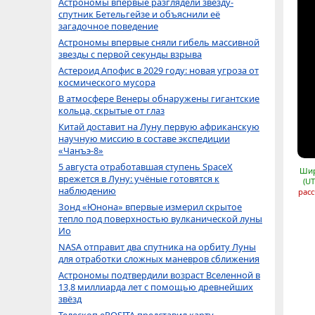
Астрономы впервые разглядели звезду-
спутник Бетельгейзе и объяснили её
загадочное поведение
Астрономы впервые сняли гибель массивной
звезды с первой секунды взрыва
Астероид Апофис в 2029 году: новая угроза от
космического мусора
В атмосфере Венеры обнаружены гигантские
кольца, скрытые от глаз
Китай доставит на Луну первую африканскую
научную миссию в составе экспедиции
«Чанъэ-8»
5 августа отработавшая ступень SpaceX
Шир
врежется в Луну: учёные готовятся к
(UT
наблюдению
расс
Зонд «Юнона» впервые измерил скрытое
тепло под поверхностью вулканической луны
Ио
NASA отправит два спутника на орбиту Луны
для отработки сложных маневров сближения
Астрономы подтвердили возраст Вселенной в
13,8 миллиарда лет с помощью древнейших
звёзд