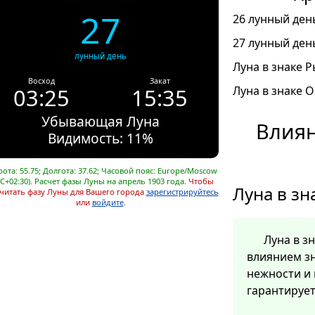
27
26 лунный день
27 лунный день
лунный день
Луна в знаке Р
Восход
Закат
03:25
15:35
Луна в знаке О
Убывающая Луна
Влиян
Видимость: 11%
ота: 55.75; Долгота: 37.62; Часовой пояс: Europe/Moscow
C+02:30). Расчет фазы Луны на апрель 1903 года.
Чтобы
Луна в зн
читать фазу Луны для Вашего города
зарегистрируйтесь
или
войдите
.
Луна в з
влиянием зн
нежности и
гарантирует