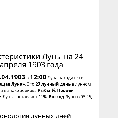
ктеристики Луны на 24
апреля 1903 года
.04.1903
12:00
в
Луна находится в
щая Луна»
. Это
27 лунный день
в лунном
на в знаке зодиака
Рыбы ♓
.
Процент
и
Луны составляет 11%.
Восход
Луны в 03:25,
.
онология лунных дней