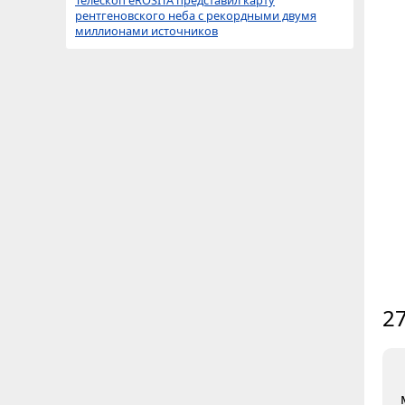
Телескоп eROSITA представил карту
рентгеновского неба с рекордными двумя
миллионами источников
27