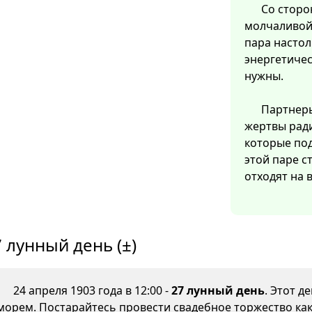
Со сторо
молчаливой 
пара настол
энергетичес
нужны.
Партнеры
жертвы ради
которые под
этой паре с
отходят на 
 лунный день (±)
24 апреля 1903 года в 12:00 -
27 лунный день
. Этот д
морем. Постарайтесь провести свадебное торжество как