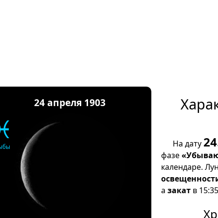
Хара
24 апреля 1903
♓
24
На дату
ыбы
фазе
«Убываю
календаре. Лу
освещенност
а
закат
в 15:35
Хр