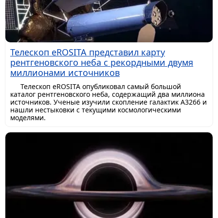
Телескоп eROSITA представил карту
рентгеновского неба с рекордными двумя
миллионами источников
Телескоп eROSITA опубликовал самый большой
каталог рентгеновского неба, содержащий два миллиона
источников. Ученые изучили скопление галактик A3266 и
нашли нестыковки с текущими космологическими
моделями.