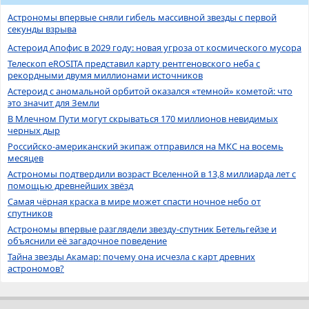
Астрономы впервые сняли гибель массивной звезды с первой
секунды взрыва
Астероид Апофис в 2029 году: новая угроза от космического мусора
Телескоп eROSITA представил карту рентгеновского неба с
рекордными двумя миллионами источников
Астероид с аномальной орбитой оказался «темной» кометой: что
это значит для Земли
В Млечном Пути могут скрываться 170 миллионов невидимых
черных дыр
Российско-американский экипаж отправился на МКС на восемь
месяцев
Астрономы подтвердили возраст Вселенной в 13,8 миллиарда лет с
помощью древнейших звёзд
Самая чёрная краска в мире может спасти ночное небо от
спутников
Астрономы впервые разглядели звезду-спутник Бетельгейзе и
объяснили её загадочное поведение
Тайна звезды Акамар: почему она исчезла с карт древних
астрономов?