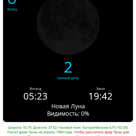
Телец
2
лунный день
Восход
Закат
05:23
19:42
Новая Луна
Видимость: 0%
Широта: 55.75; Долгота: 37.62; Часовой пояс: Europe/Moscow (UTC+02:30).
Расчет фазы Луны на апрель 1904 года.
Чтобы рассчитать фазу Луны для