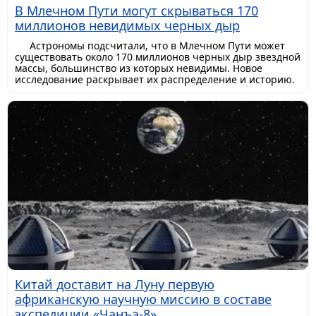
В Млечном Пути могут скрываться 170
миллионов невидимых черных дыр
Астрономы подсчитали, что в Млечном Пути может
существовать около 170 миллионов черных дыр звездной
массы, большинство из которых невидимы. Новое
исследование раскрывает их распределение и историю.
Китай доставит на Луну первую
африканскую научную миссию в составе
экспедиции «Чанъэ-8»