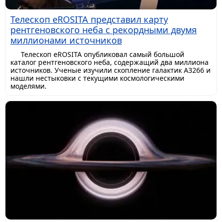
Телескоп eROSITA представил карту
рентгеновского неба с рекордными двумя
миллионами источников
Телескоп eROSITA опубликовал самый большой
каталог рентгеновского неба, содержащий два миллиона
источников. Ученые изучили скопление галактик A3266 и
нашли нестыковки с текущими космологическими
моделями.