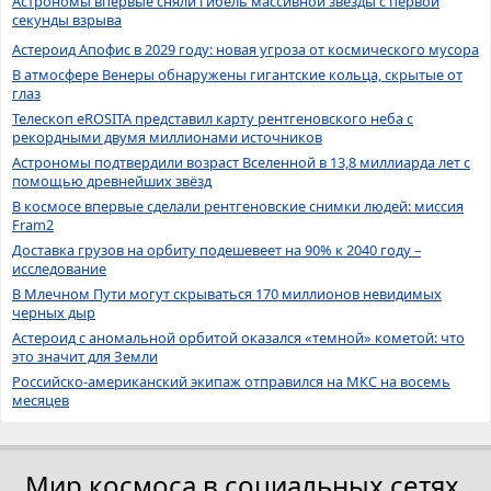
Астрономы впервые сняли гибель массивной звезды с первой
секунды взрыва
Астероид Апофис в 2029 году: новая угроза от космического мусора
В атмосфере Венеры обнаружены гигантские кольца, скрытые от
глаз
Телескоп eROSITA представил карту рентгеновского неба с
рекордными двумя миллионами источников
Астрономы подтвердили возраст Вселенной в 13,8 миллиарда лет с
помощью древнейших звёзд
В космосе впервые сделали рентгеновские снимки людей: миссия
Fram2
Доставка грузов на орбиту подешевеет на 90% к 2040 году –
исследование
В Млечном Пути могут скрываться 170 миллионов невидимых
черных дыр
Астероид с аномальной орбитой оказался «темной» кометой: что
это значит для Земли
Российско-американский экипаж отправился на МКС на восемь
месяцев
Мир космоса в социальных сетях.