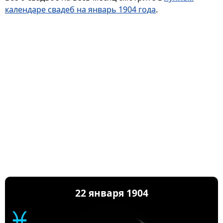
календаре свадеб на январь 1904 года
.
22 января 1904
♓