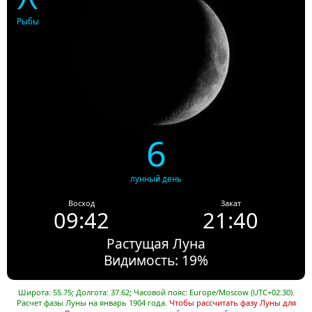
Рыбы
6
лунный день
Восход
Закат
09:42
21:40
Растущая Луна
Видимость: 19%
Широта: 55.75; Долгота: 37.62; Часовой пояс: Europe/Moscow (UTC+02:30).
Расчет фазы Луны на январь 1904 года.
Чтобы рассчитать фазу Луны для