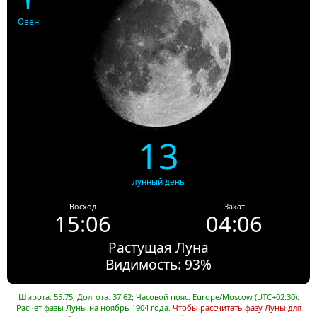
Овен
13
лунный день
Восход
Закат
15:06
04:06
Растущая Луна
Видимость: 93%
Широта: 55.75; Долгота: 37.62; Часовой пояс: Europe/Moscow (UTC+02:30).
Расчет фазы Луны на ноябрь 1904 года.
Чтобы рассчитать фазу Луны для