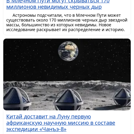
В Млечном Пути могут скрываться 170
миллионов невидимых черных дыр
Астрономы подсчитали, что в Млечном Пути может
существовать около 170 миллионов черных дыр звездной
массы, большинство из которых невидимы. Новое
исследование раскрывает их распределение и историю.
Китай доставит на Луну первую
африканскую научную миссию в составе
экспедиции «Чанъэ-8»