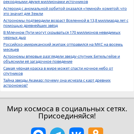
рекордными двумя миллионами источников
Астероид с аномальной орбитой оказался «темной» кометой: что
это значит для Земли
Астрономы подтвердили возраст Вселенной в 13,8 миллиарда лет с
помощью древнейших звёзд
В Млечном Пути могут скрываться 170 миллионов невидимых
черных дыр
Российско-американский экипаж отправился на МКС на восемь
месяцев
Астрономы впервые разглядели звезду-спутник Бетельгейзе и
объяснили её загадочное поведение
Самая чёрная краска в мире может спасти ночное небо от
спутников
Тайна звезды Акамар: почему она исчезла с карт древних
астрономов?
Мир космоса в социальных сетях.
Присоединяйся!