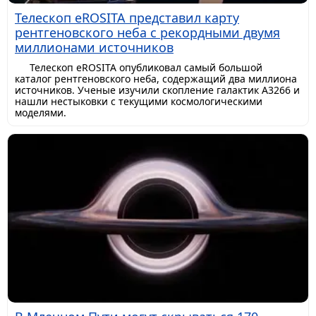
Телескоп eROSITA представил карту
рентгеновского неба с рекордными двумя
миллионами источников
Телескоп eROSITA опубликовал самый большой
каталог рентгеновского неба, содержащий два миллиона
источников. Ученые изучили скопление галактик A3266 и
нашли нестыковки с текущими космологическими
моделями.