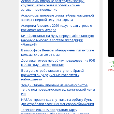
Астрономы впервые разглядели звезду-
спутник Бетельгейзе и объяснили её
загадочное поведение
Астрономы впервые сняли гибель массивной
звезды с первой секунды взрыва
Астероид Апофис в 2029 году: новая угроза от
космического мусора
Китай доставит на Луну первую африканскую
научную миссию в составе экспедиции
«Чанъэ-8»
В атмосфере Венеры обнаружены гигантские
кольца, скрытые от глаз
Доставка грузов на орбиту подешевеет на 90%
Шир
к 2040 году – исследование
(UT
расс
5 августа отработавшая ступень SpaceX
врежется в Луну: учёные готовятся к
наблюдению
Зонд «Юнона» впервые измерил скрытое
тепло под поверхностью вулканической луны
Ио
NASA отправит два спутника на орбиту Луны
для отработки сложных маневров сближения
Телескоп eROSITA представил карту