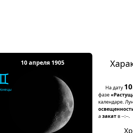
Хара
10 апреля 1905
♊
10
На дату
изнецы
фазе
«Растущ
календаре. Лу
освещенност
а
закат
в --:--.
Хр