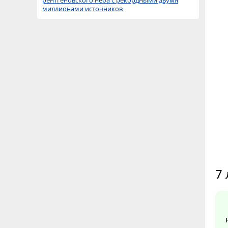
рентгеновского неба с рекордными двумя
миллионами источников
7 