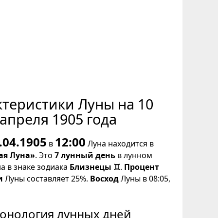
ктеристики Луны на 10
апреля 1905 года
.04.1905
12:00
в
Луна находится в
ая Луна»
. Это
7 лунный день
в лунном
на в знаке зодиака
Близнецы ♊
.
Процент
и
Луны составляет 25%.
Восход
Луны в 08:05,
онология лунных дней