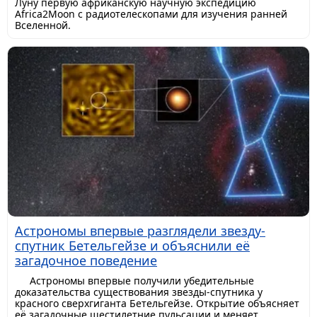
Луну первую африканскую научную экспедицию
Africa2Moon с радиотелескопами для изучения ранней
Вселенной.
Астрономы впервые разглядели звезду-
спутник Бетельгейзе и объяснили её
загадочное поведение
Астрономы впервые получили убедительные
доказательства существования звезды-спутника у
красного сверхгиганта Бетельгейзе. Открытие объясняет
её загадочные шестилетние пульсации и меняет