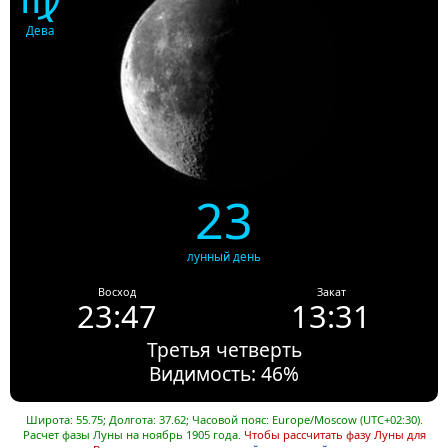
Дева
23
лунный день
Восход
Закат
23:47
13:31
Третья четверть
Видимость: 46%
Широта: 55.75; Долгота: 37.62; Часовой пояс: Europe/Moscow (UTC+02:30).
Расчет фазы Луны на ноябрь 1905 года.
Чтобы рассчитать фазу Луны для