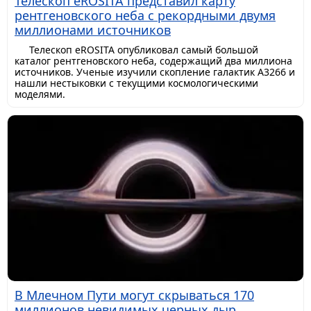
Телескоп eROSITA представил карту
рентгеновского неба с рекордными двумя
миллионами источников
Телескоп eROSITA опубликовал самый большой
каталог рентгеновского неба, содержащий два миллиона
источников. Ученые изучили скопление галактик A3266 и
нашли нестыковки с текущими космологическими
моделями.
В Млечном Пути могут скрываться 170
миллионов невидимых черных дыр