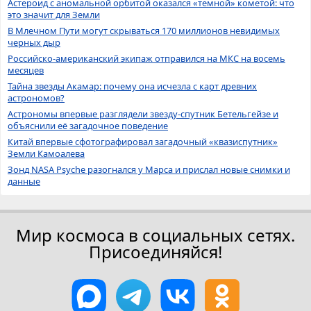
Астероид с аномальной орбитой оказался «темной» кометой: что
это значит для Земли
В Млечном Пути могут скрываться 170 миллионов невидимых
черных дыр
Российско-американский экипаж отправился на МКС на восемь
месяцев
Тайна звезды Акамар: почему она исчезла с карт древних
астрономов?
Астрономы впервые разглядели звезду-спутник Бетельгейзе и
объяснили её загадочное поведение
Китай впервые сфотографировал загадочный «квазиспутник»
Земли Камоалева
Зонд NASA Psyche разогнался у Марса и прислал новые снимки и
данные
Мир космоса в социальных сетях.
Присоединяйся!