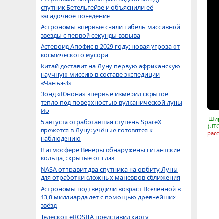
спутник Бетельгейзе и объяснили её
загадочное поведение
Астрономы впервые сняли гибель массивной
звезды с первой секунды взрыва
Астероид Апофис в 2029 году: новая угроза от
космического мусора
Китай доставит на Луну первую африканскую
научную миссию в составе экспедиции
«Чанъэ-8»
Зонд «Юнона» впервые измерил скрытое
тепло под поверхностью вулканической луны
Ио
Шир
5 августа отработавшая ступень SpaceX
(UTC
врежется в Луну: учёные готовятся к
расс
наблюдению
В атмосфере Венеры обнаружены гигантские
кольца, скрытые от глаз
NASA отправит два спутника на орбиту Луны
для отработки сложных маневров сближения
Астрономы подтвердили возраст Вселенной в
13,8 миллиарда лет с помощью древнейших
звёзд
Телескоп eROSITA представил карту