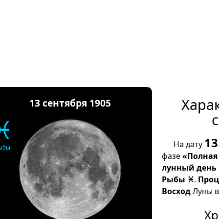
Хара
13 сентября 1905
с
♓
13
На дату
ыбы
фазе
«Полная
лунный день
Рыбы ♓
.
Проц
Восход
Луны в 
Хр