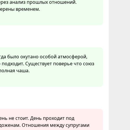
через анализ прошлых отношений.
верены временем.
гда было окутано особой атмосферой,
о подходит. Существует поверье что союз
полная чаша.
ень не стоит. День проходит под
одоженам. Отношения между супругами