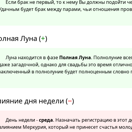
Если брак не первый, то к нему Вы должны подойти 
Удачным будет брак между парами, чьи отношения про
олная Луна (
+
)
Луна находится в фазе
Полная Луна
. Полнолуние все
даже загадочной, однако для свадьбы это время отличн
заключенный в полнолуние будет полноценным словно 
лияние дня недели (
−
)
День недели -
среда
. Назначать регистрацию в этот д
влиянием Меркурия, который не принесет счастья мол