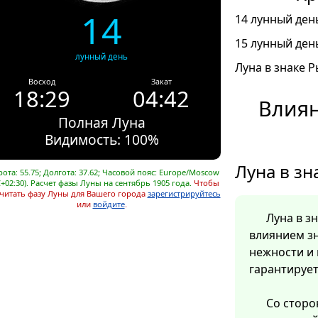
14
14 лунный день
15 лунный день
лунный день
Луна в знаке Р
Восход
Закат
18:29
04:42
Влиян
Полная Луна
Видимость: 100%
Луна в зн
ота: 55.75; Долгота: 37.62; Часовой пояс: Europe/Moscow
+02:30). Расчет фазы Луны на сентябрь 1905 года.
Чтобы
читать фазу Луны для Вашего города
зарегистрируйтесь
или
войдите
.
Луна в з
влиянием зн
нежности и
гарантирует
Со сторо