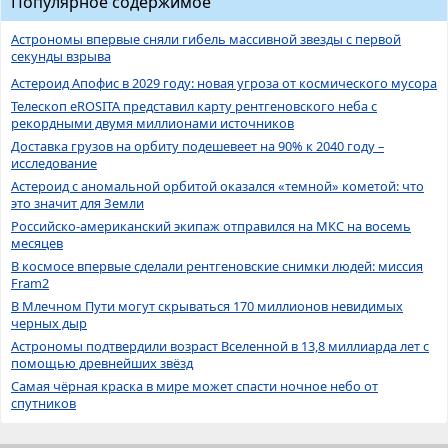
Популярное содержимое
Астрономы впервые сняли гибель массивной звезды с первой
секунды взрыва
Астероид Апофис в 2029 году: новая угроза от космического мусора
Телескоп eROSITA представил карту рентгеновского неба с
рекордными двумя миллионами источников
Доставка грузов на орбиту подешевеет на 90% к 2040 году –
исследование
Астероид с аномальной орбитой оказался «темной» кометой: что
это значит для Земли
Российско-американский экипаж отправился на МКС на восемь
месяцев
В космосе впервые сделали рентгеновские снимки людей: миссия
Fram2
В Млечном Пути могут скрываться 170 миллионов невидимых
черных дыр
Астрономы подтвердили возраст Вселенной в 13,8 миллиарда лет с
помощью древнейших звёзд
Самая чёрная краска в мире может спасти ночное небо от
спутников