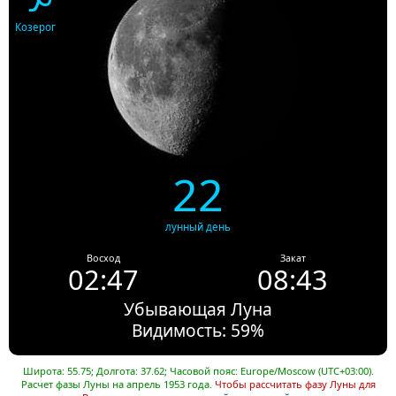
Козерог
22
лунный день
Восход
Закат
02:47
08:43
Убывающая Луна
Видимость: 59%
Широта: 55.75; Долгота: 37.62; Часовой пояс: Europe/Moscow (UTC+03:00).
Расчет фазы Луны на апрель 1953 года.
Чтобы рассчитать фазу Луны для