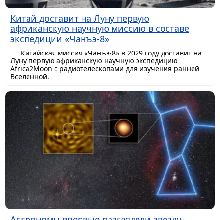
Китай доставит на Луну первую
африканскую научную миссию в составе
экспедиции «Чанъэ-8»
Китайская миссия «Чанъэ-8» в 2029 году доставит на
Луну первую африканскую научную экспедицию
Africa2Moon с радиотелескопами для изучения ранней
Вселенной.
Астрономы впервые разглядели звезду-