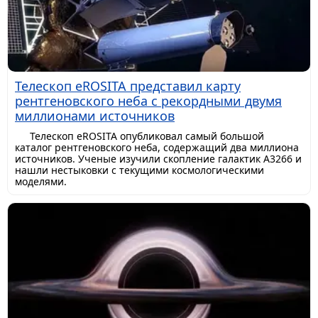
Телескоп eROSITA представил карту
рентгеновского неба с рекордными двумя
миллионами источников
Телескоп eROSITA опубликовал самый большой
каталог рентгеновского неба, содержащий два миллиона
источников. Ученые изучили скопление галактик A3266 и
нашли нестыковки с текущими космологическими
моделями.