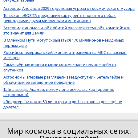
Астероид Апофис в 2029 году: новая угроза от космического мусора
Телескоп eROSITA представил карту рентгеновского неба с
рекордными двумя миллионами источников
Астероид с аномальной орбитой оказался «темной» кометой: что
это значит для Земли
В Млечном Пути могут скрываться 170 миллионов невидимых
черных дыр
Российско-американский экипаж отправился на МКС на восемь
месяцев
Самая чёрная краска в мире может спасти ночное небо от
спутников
Астрономы впервые разглядели звезду-спутник Бетельгейзе и
объяснили её загадочное поведение
Тайна звезды Акамар: почему она исчезла с карт древних
астрономов?
«Вояджер-1»: почти 50 лет в пути, а до 1 светового дня ещё не
долетел
Мир космоса в социальных сетях.