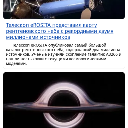
Телескоп eROSITA представил карту
рентгеновского неба с рекордными двумя
миллионами источников
Телескоп eROSITA опубликовал самый большой
каталог рентгеновского неба, содержащий два миллиона
источников. Ученые изучили скопление галактик A3266 и
нашли нестыковки с текущими космологическими
моделями.