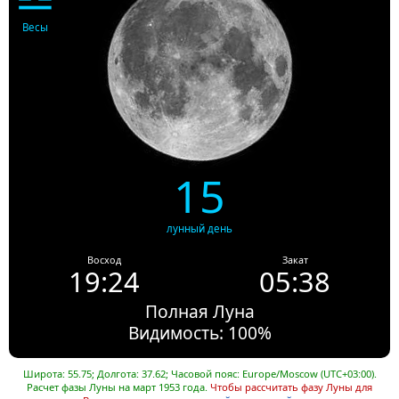
Весы
15
лунный день
Восход
Закат
19:24
05:38
Полная Луна
Видимость: 100%
Широта: 55.75; Долгота: 37.62; Часовой пояс: Europe/Moscow (UTC+03:00).
Расчет фазы Луны на март 1953 года.
Чтобы рассчитать фазу Луны для