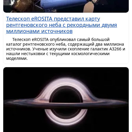
Телескоп eROSITA представил карту
рентгеновского неба с рекордными двумя
миллионами источников
Телескоп eROSITA опубликовал самый большой
каталог рентгеновского неба, содержащий два миллиона
источников. Ученые изучили скопление галактик A3266 и
нашли нестыковки с текущими космологическими
моделями.