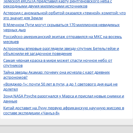
Телескоп eROSITA представил карту рентгеновского неба с
рекордными двумя миллионами источников
Астероид с аномальной орбитой оказался «темной» кометой: что
это значит для Земли
В Млечном Пути могут скрываться 170 миллионов невидимых
черных дыр
Российско-американский экипаж отправился на МКС на восемь
месяцев
Астрономы впервые разглядели звезду-спутник Бетельгейзе и
объяснили её загадочное поведение
Самая чёрная краска в мире может спасти ночное небо от
спутников
Тайна звезды Акамар: почему она исчезла с карт древних
астрономов?
«Вояджер-1»: почти 50 лет в пути, а до 1 светового дня ещё не
долетел
Зонд NASA Psyche разогнался у Марса и прислал новые снимки и
данные
Китай доставит на Луну первую африканскую научную миссию в
составе экспедиции «Чанъэ-8»