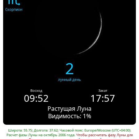
Скорпион
2
лунный день
Восход
Закат
09:52
17:57
Растущая Луна
Видимость: 1%
Широта: 55.75; Долгота: 37.62; Часовой пояс: Europe/Moscow (UTC+04:00).
Расчет фазы Луны на октябрь 2006 года.
Чтобы рассчитать фазу Луны для