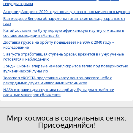
секунды взрыва
Астероид Апофис в 2029 году: новая угроза от космического мусора
В атмосфере Венеры обнаружены гигантские кольца, скрытые от
глаз
Китай доставит на Луну первую африканскую научную миссию в
составе экспедиции «Чанъэ-8»
Доставка грузов на орбиту подешевеет на 90% к 2040 году –
исследование
5 августа отработавшая ступень SpaceX врежется в Луну: учёные
готовятся к наблюдению
Зонд «Юнона» впервые измерил скрытое тепло под поверхностью
вулканической луны Ио
Телескоп eROSITA представил карту рентгеновского неба с
рекордными двумя миллионами источников
NASA отправит два спутника на орбиту Луны для отработки
сложных маневров сближения
Мир космоса в социальных сетях.
Присоединяйся!