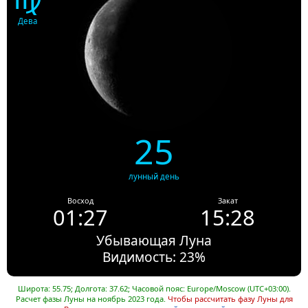
Дева
25
лунный день
Восход
Закат
01:27
15:28
Убывающая Луна
Видимость: 23%
Широта: 55.75; Долгота: 37.62; Часовой пояс: Europe/Moscow (UTC+03:00).
Расчет фазы Луны на ноябрь 2023 года.
Чтобы рассчитать фазу Луны для