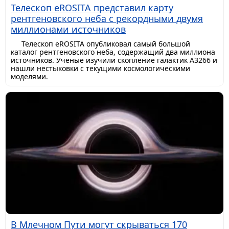
Телескоп eROSITA представил карту
рентгеновского неба с рекордными двумя
миллионами источников
Телескоп eROSITA опубликовал самый большой
каталог рентгеновского неба, содержащий два миллиона
источников. Ученые изучили скопление галактик A3266 и
нашли нестыковки с текущими космологическими
моделями.
В Млечном Пути могут скрываться 170