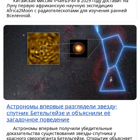
Китайская миссия «Чанъэ-8» в 2029 году доставит на
Луну первую африканскую научную экспедицию
Africa2Moon с радиотелескопами для изучения ранней
Вселенной.
Астрономы впервые разглядели звезду-
спутник Бетельгейзе и объяснили её
загадочное поведение
Астрономы впервые получили убедительные
доказательства существования звезды-спутника у
красного сверхгиганта Бетельгейзе. Открытие объясняет