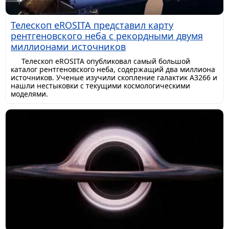
Телескоп eROSITA представил карту
рентгеновского неба с рекордными двумя
миллионами источников
Телескоп eROSITA опубликовал самый большой
каталог рентгеновского неба, содержащий два миллиона
источников. Ученые изучили скопление галактик A3266 и
нашли нестыковки с текущими космологическими
моделями.