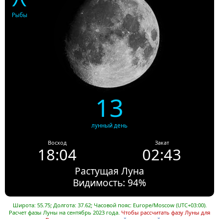
Рыбы
13
лунный день
Восход
Закат
18:04
02:43
Растущая Луна
Видимость: 94%
Широта: 55.75; Долгота: 37.62; Часовой пояс: Europe/Moscow (UTC+03:00).
Расчет фазы Луны на сентябрь 2023 года.
Чтобы рассчитать фазу Луны для