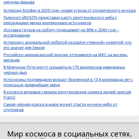
секунды взрыва
Астероид Апофис в 2029 году: новая угроза от космического мусора
Телескоп eROSITA представил карту рентгеновского неба с
рекордными двумя миллионами источников
Доставка грузов на орбиту подешевеет на 90% к 2040 году –
исследование
Астероид с аномальной орбитой оказался «темной» кометой: что
это значит для Земли
Российско-американский экипаж отправился на МКС на восемь
месяцев
В Млечном Пути могут скрываться 170 миллионов невидимых
черных дыр
Астрономы подтвердили возраст Вселенной в 13,8 миллиарда лет с
помощью древнейших звёзд
В космосе впервые сделали рентгеновские снимки людей: миссия
Fram2
Самая чёрная краска в мире может спасти ночное небо от
спутников
Мир космоса в социальных сетях.