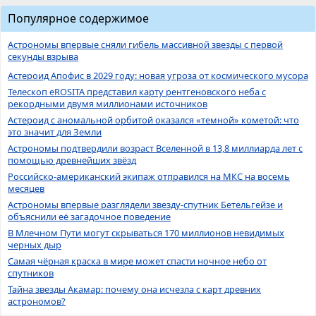
Популярное содержимое
Астрономы впервые сняли гибель массивной звезды с первой
секунды взрыва
Астероид Апофис в 2029 году: новая угроза от космического мусора
Телескоп eROSITA представил карту рентгеновского неба с
рекордными двумя миллионами источников
Астероид с аномальной орбитой оказался «темной» кометой: что
это значит для Земли
Астрономы подтвердили возраст Вселенной в 13,8 миллиарда лет с
помощью древнейших звёзд
Российско-американский экипаж отправился на МКС на восемь
месяцев
Астрономы впервые разглядели звезду-спутник Бетельгейзе и
объяснили её загадочное поведение
В Млечном Пути могут скрываться 170 миллионов невидимых
черных дыр
Самая чёрная краска в мире может спасти ночное небо от
спутников
Тайна звезды Акамар: почему она исчезла с карт древних
астрономов?