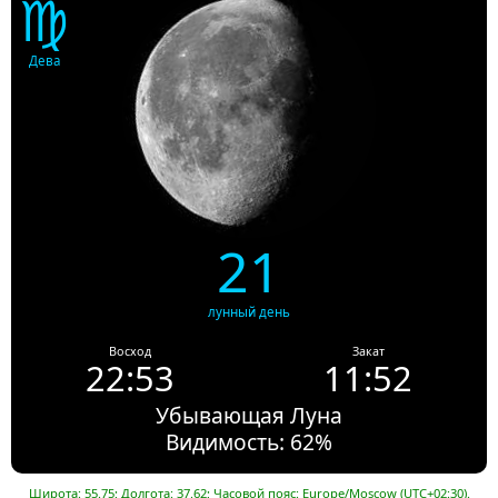
♍
Дева
21
лунный день
Восход
Закат
22:53
11:52
Убывающая Луна
Видимость: 62%
Широта: 55.75; Долгота: 37.62; Часовой пояс: Europe/Moscow (UTC+02:30).