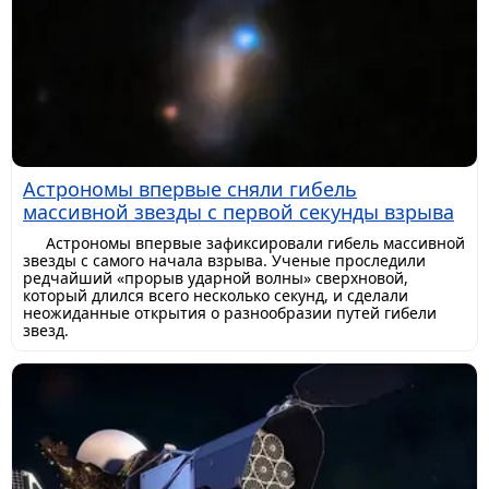
Астрономы впервые сняли гибель
массивной звезды с первой секунды взрыва
Астрономы впервые зафиксировали гибель массивной
звезды с самого начала взрыва. Ученые проследили
редчайший «прорыв ударной волны» сверхновой,
который длился всего несколько секунд, и сделали
неожиданные открытия о разнообразии путей гибели
звезд.