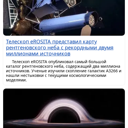
Телескоп eROSITA представил карту
рентгеновского неба с рекордными двумя
миллионами источников
Телескоп eROSITA опубликовал самый большой
каталог рентгеновского неба, содержащий два миллиона
источников. Ученые изучили скопление галактик A3266 и
нашли нестыковки с текущими космологическими
моделями.