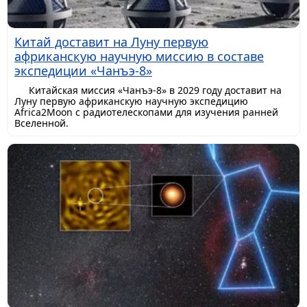
Китай доставит на Луну первую
африканскую научную миссию в составе
экспедиции «Чанъэ-8»
Китайская миссия «Чанъэ-8» в 2029 году доставит на
Луну первую африканскую научную экспедицию
Africa2Moon с радиотелескопами для изучения ранней
Вселенной.