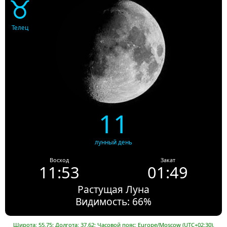
♉
Телец
11
лунный день
Восход
Закат
11:53
01:49
Растущая Луна
Видимость: 66%
Широта: 55.75; Долгота: 37.62; Часовой пояс: Europe/Moscow (UTC+02:30).