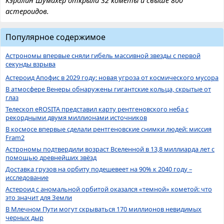
Кэролин Шумахер открыла 32 кометы и свыше 800
астероидов.
Популярное содержимое
Астрономы впервые сняли гибель массивной звезды с первой
секунды взрыва
Астероид Апофис в 2029 году: новая угроза от космического мусора
В атмосфере Венеры обнаружены гигантские кольца, скрытые от
глаз
Телескоп eROSITA представил карту рентгеновского неба с
рекордными двумя миллионами источников
В космосе впервые сделали рентгеновские снимки людей: миссия
Fram2
Астрономы подтвердили возраст Вселенной в 13,8 миллиарда лет с
помощью древнейших звёзд
Доставка грузов на орбиту подешевеет на 90% к 2040 году –
исследование
Астероид с аномальной орбитой оказался «темной» кометой: что
это значит для Земли
В Млечном Пути могут скрываться 170 миллионов невидимых
черных дыр