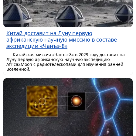
Китай доставит на Луну первую
африканскую научную миссию в составе
экспедиции «Чанъэ-8»
Китайская миссия «Чанъэ-8» в 2029 году доставит на
Луну первую африканскую научную экспедицию
Africa2Moon с радиотелескопами для изучения ранней
Вселенной.