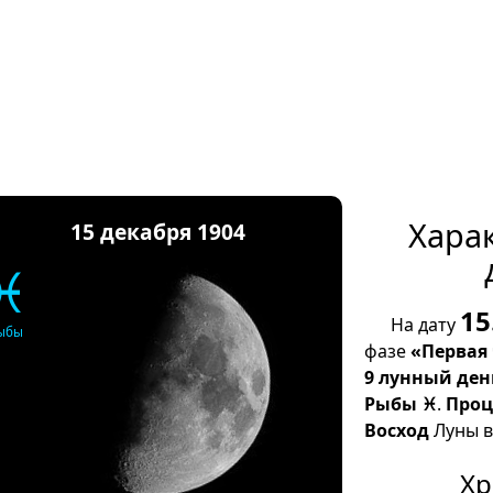
Хара
15 декабря 1904
♓
15
На дату
ыбы
фазе
«Первая
9 лунный ден
Рыбы ♓
.
Проц
Восход
Луны в 
Хр