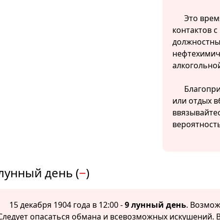
Это врем
контактов с
должностны
нефтехимич
алкогольно
Благопри
или отдых в
ввязывайтес
вероятност
лунный день (
−
)
15 декабря 1904 года в 12:00 -
9 лунный день
. Возмож
Следует опасаться обмана и всевозможных искушений. В