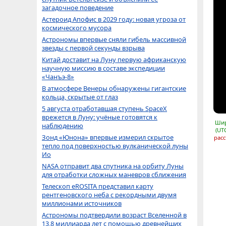
загадочное поведение
Астероид Апофис в 2029 году: новая угроза от
космического мусора
Астрономы впервые сняли гибель массивной
звезды с первой секунды взрыва
Китай доставит на Луну первую африканскую
научную миссию в составе экспедиции
«Чанъэ-8»
В атмосфере Венеры обнаружены гигантские
кольца, скрытые от глаз
5 августа отработавшая ступень SpaceX
врежется в Луну: учёные готовятся к
Шир
наблюдению
(UT
Зонд «Юнона» впервые измерил скрытое
расс
тепло под поверхностью вулканической луны
Ио
NASA отправит два спутника на орбиту Луны
для отработки сложных маневров сближения
Телескоп eROSITA представил карту
рентгеновского неба с рекордными двумя
миллионами источников
Астрономы подтвердили возраст Вселенной в
13,8 миллиарда лет с помощью древнейших