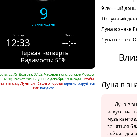
9
9 лунный день 
10 лунный день
лунный день
Луна в знаке Р
Восход
Закат
12:33
--:--
Луна в знаке О
Первая четверть
Вли
Видимость: 55%
ота: 55.75; Долгота: 37.62; Часовой пояс: Europe/Moscow
C+02:30). Расчет фазы Луны на декабрь 1904 года.
Чтобы
Луна в зн
читать фазу Луны для Вашего города
зарегистрируйтесь
или
войдите
.
Луна в з
искусства, 
музыкантов,
заняться бл
сейчас для 