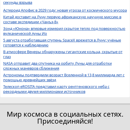
секунды взрыва
Астероид Апофис в 2029 году: новая угроза от космического мусора
Китай доставит на Луну первую африканскую научную миссию в
составе экспедиции «Чанъэ-8»
Зонд «Юнона» впервые измерил скрытое тепло под поверхностью
вулканической луны Ио
5 августа отработавшая ступень SpaceX врежется в Луну: учёные
готовятся к наблюдению
В атмосфере Венеры обнаружены гигантские кольца, скрытые от
глаз
NASA отправит два спутника на орбиту Луны для отработки
сложных маневров сближения
Астрономы подтвердили возраст Вселенной в 13,8 миллиарда лет с
помощью древнейших звёзд
Телескоп eROSITA представил карту рентгеновского неба с
рекордными двумя миллионами источников
Мир космоса в социальных сетях.
Присоединяйся!