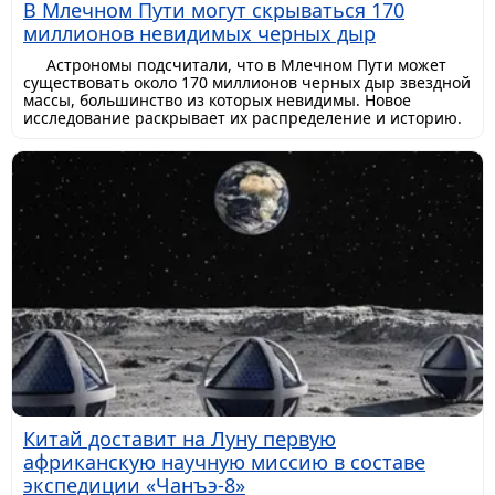
В Млечном Пути могут скрываться 170
миллионов невидимых черных дыр
Астрономы подсчитали, что в Млечном Пути может
существовать около 170 миллионов черных дыр звездной
массы, большинство из которых невидимы. Новое
исследование раскрывает их распределение и историю.
Китай доставит на Луну первую
африканскую научную миссию в составе
экспедиции «Чанъэ-8»