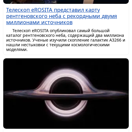
Телескоп eROSITA представил карту
рентгеновского неба с рекордными двумя
миллионами источников
Телескоп eROSITA опубликовал самый большой
каталог рентгеновского неба, содержащий два миллиона
источников. Ученые изучили скопление галактик A3266 и
нашли нестыковки с текущими космологическими
моделями.