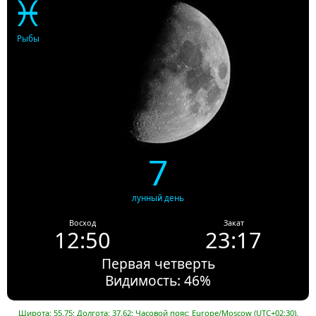
♓
Рыбы
7
лунный день
Восход
Закат
12:50
23:17
Первая четверть
Видимость: 46%
Широта: 55.75; Долгота: 37.62; Часовой пояс: Europe/Moscow (UTC+02:30).