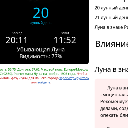
20
20 лунный день
21 лунный день
лунный день
Луна в знаке Ра
Восход
Закат
20:11
11:52
Влияние
Убывающая Луна
Видимость: 77%
Луна в зн
ота: 55.75; Долгота: 37.62; Часовой пояс: Europe/Moscow
C+02:30). Расчет фазы Луны на ноябрь 1905 года.
Чтобы
читать фазу Луны для Вашего города
зарегистрируйтесь
или
войдите
.
Луна в з
эмоциональ
Рекомендуе
делами, соз
опекать бли