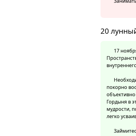
Занимать
20 лунный
17 ноября
Пространст
внутреннего
Необход
покорно во
объективно 
Гордыня в э
мудрости, 
легко усваи
Займитес