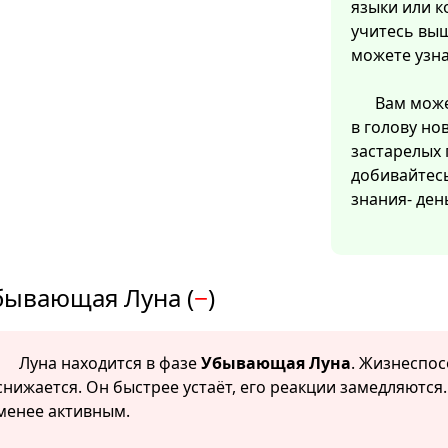
языки или к
учитесь выш
можете узна
Вам може
в голову но
застарелых
добивайтес
знания- ден
бывающая Луна (
−
)
Луна находится в фазе
Убывающая Луна
. Жизнеспо
снижается. Он быстрее устаёт, его реакции замедляются
менее активным.