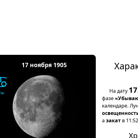
Хара
17 ноября 1905
♋
17
На дату
Рак
фазе
«Убываю
календаре. Лу
освещенност
а
закат
в 11:52
Хр