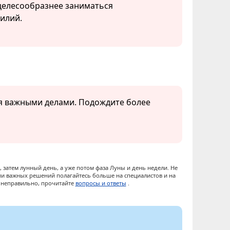
 целесообразнее заниматься
илий.
ся важными делами. Подождите более
 затем лунный день, а уже потом фаза Луны и день недели. Не
ии важных решений полагайтесь больше на специалистов и на
ы неправильно, прочитайте
вопросы и ответы
.