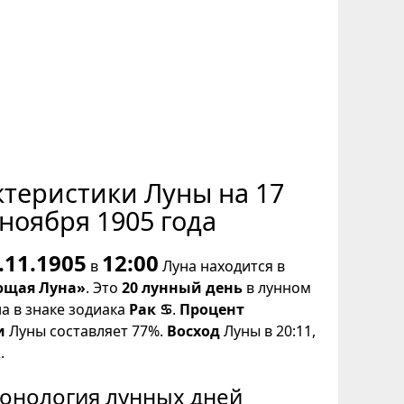
ктеристики Луны на 17
ноября 1905 года
.11.1905
12:00
в
Луна находится в
щая Луна»
. Это
20 лунный день
в лунном
на в знаке зодиака
Рак ♋
.
Процент
и
Луны составляет 77%.
Восход
Луны в 20:11,
.
онология лунных дней