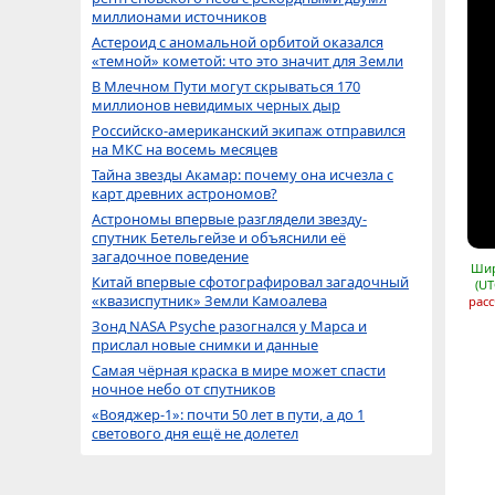
миллионами источников
Астероид с аномальной орбитой оказался
«темной» кометой: что это значит для Земли
В Млечном Пути могут скрываться 170
миллионов невидимых черных дыр
Российско-американский экипаж отправился
на МКС на восемь месяцев
Тайна звезды Акамар: почему она исчезла с
карт древних астрономов?
Астрономы впервые разглядели звезду-
спутник Бетельгейзе и объяснили её
загадочное поведение
Шир
Китай впервые сфотографировал загадочный
(UT
«квазиспутник» Земли Камоалева
расс
Зонд NASA Psyche разогнался у Марса и
прислал новые снимки и данные
Самая чёрная краска в мире может спасти
ночное небо от спутников
«Вояджер-1»: почти 50 лет в пути, а до 1
светового дня ещё не долетел