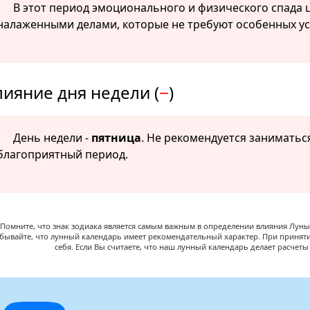
В этот период эмоционального и физического спада
налаженными делами, которые не требуют особенных ус
лияние дня недели (
−
)
День недели -
пятница
. Не рекомендуется занимать
благоприятный период.
Помните, что знак зодиака является самым важным в определении влияния Луны,
абывайте, что лунный календарь имеет рекомендательный характер. При принят
себя. Если Вы считаете, что наш лунный календарь делает расчет