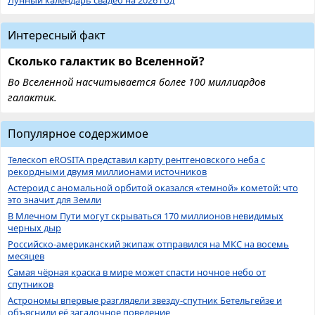
Интересный факт
Сколько галактик во Вселенной?
Во Вселенной насчитывается более 100 миллиардов
галактик.
Популярное содержимое
Телескоп eROSITA представил карту рентгеновского неба с
рекордными двумя миллионами источников
Астероид с аномальной орбитой оказался «темной» кометой: что
это значит для Земли
В Млечном Пути могут скрываться 170 миллионов невидимых
черных дыр
Российско-американский экипаж отправился на МКС на восемь
месяцев
Самая чёрная краска в мире может спасти ночное небо от
спутников
Астрономы впервые разглядели звезду-спутник Бетельгейзе и
объяснили её загадочное поведение