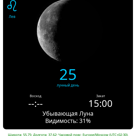
♌
Лев
25
лунный день
Восход
Закат
--:--
15:00
Убывающая Луна
Видимость: 31%
Широта: 55.75; Долгота: 37.62; Часовой пояс: Europe/Moscow (UTC+02:30).