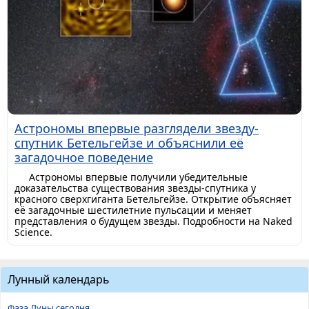
Астрономы впервые разглядели звезду-
спутник Бетельгейзе и объяснили её
загадочное поведение
Астрономы впервые получили убедительные
доказательства существования звезды-спутника у
красного сверхгиганта Бетельгейзе. Открытие объясняет
её загадочные шестилетние пульсации и меняет
представления о будущем звезды. Подробности на Naked
Science.
Лунный календарь
Фаза Луны сегодня