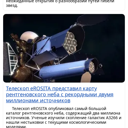
неожиданные открытия о разнообразии путей гибели
звезд.
Телескоп eROSITA представил карту
рентгеновского неба с рекордными двумя
миллионами источников
Телескоп eROSITA опубликовал самый большой
каталог рентгеновского неба, содержащий два миллиона
источников. Ученые изучили скопление галактик A3266 и
нашли нестыковки с текущими космологическими
моделями.